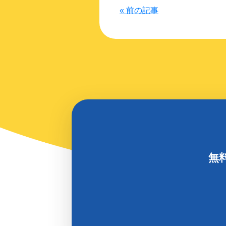
« 前の記事
無