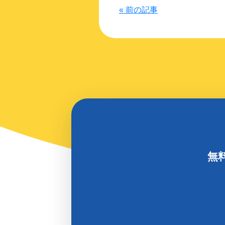
« 前の記事
無