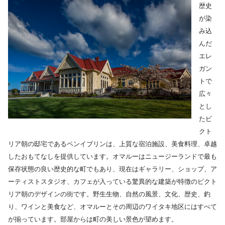
歴史
が染
み込
んだ
エレ
ガン
トで
広々
とし
たビ
クト
リア朝の邸宅であるペンイブリンは、上質な宿泊施設、美食料理、卓越
したおもてなしを提供しています。オマルーはニュージーランドで最も
保存状態の良い歴史的な町でもあり、現在はギャラリー、ショップ、ア
ーティストスタジオ、カフェが入っている驚異的な建築が特徴のビクト
リア朝のデザインの街です。野生生物、自然の風景、文化、歴史、釣
り、ワインと美食など、オマルーとその周辺のワイタキ地区にはすべて
が揃っています。部屋からは町の美しい景色が望めます。