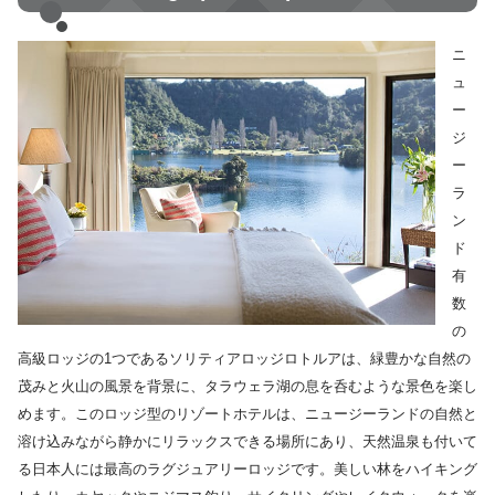
ニ
ュ
ー
ジ
ー
ラ
ン
ド
有
数
の
高級ロッジの1つであるソリティアロッジロトルアは、緑豊かな自然の
茂みと火山の風景を背景に、タラウェラ湖の息を呑むような景色を楽し
めます。このロッジ型のリゾートホテルは、ニュージーランドの自然と
溶け込みながら静かにリラックスできる場所にあり、天然温泉も付いて
る日本人には最高のラグジュアリーロッジです。美しい林をハイキング