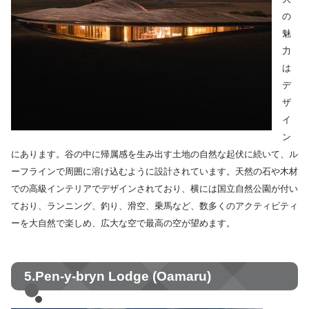
の
魅
力
は
デ
ザ
イ
ン
にあります。谷の中に帰属感を生み出す土地の自然な起伏に続いて、ル
ーフラインで周囲に溶け込むように設計されています。天然の石や木材
での高級インテリアでデザインされており、横には国立自然公園が付い
ており、ランニング、釣り、滑空、乗馬など、数多くのアクティビティ
ーを大自然で楽しめ、広大な空で最高の空が望めます。
5.Pen-y-bryn Lodge (Oamaru)