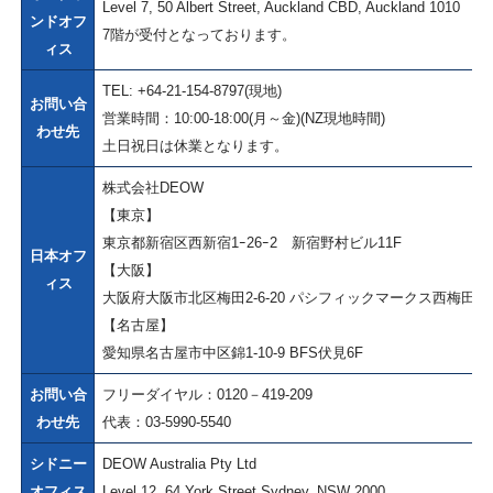
Level 7, 50 Albert Street, Auckland CBD, Auckland 1010
ンドオフ
7階が受付となっております。
ィス
TEL: +64-21-154-8797(現地)
お問い合
営業時間：10:00-18:00(月～金)(NZ現地時間)
わせ先
土日祝日は休業となります。
株式会社DEOW
【東京】
東京都新宿区西新宿1ｰ26ｰ2 新宿野村ビル11F
日本オフ
【大阪】
ィス
大阪府大阪市北区梅田2-6-20 パシフィックマークス西梅田
【名古屋】
愛知県名古屋市中区錦1-10-9 BFS伏見6F
お問い合
フリーダイヤル：0120－419-209
わせ先
代表：03-5990-5540
シドニー
DEOW Australia Pty Ltd
オフィス
Level 12, 64 York Street Sydney, NSW 2000