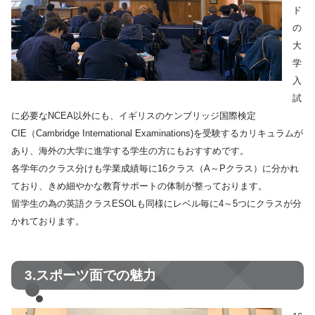
ド
の
大
学
入
試
に必要なNCEA以外にも、イギリスのケンブリッジ国際検定
CIE（Cambridge International Examinations)を受験するカリキュラムが
あり、海外の大学に進学する学生の方にもおすすめです。
各学年のクラス分けも学業成績毎に16クラス（A～Pクラス）に分かれ
ており、きめ細やかな教育サポートの体制が整っております。
留学生の為の英語クラスESOLも同様にレベル毎に4～5つにクラスが分
かれております。
3.スポーツ面での魅力