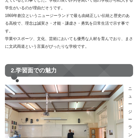
えているとの事でした。学校の良い評判を聞いて他の学校から転入する
学生がいるのが理由だそうです。
1869年創立というニュージーランドで最も由緒正しい伝統と歴史のあ
る高校で、理念は誠実さ・才能・謙虚さ・勇気を日常生活で示す事で
す。
学業やスポーツ、文化、芸術においても優秀な人材を育んでおり、まさ
に文武両道という言葉がぴったりな学校です。
2.学習面での魅力
ニ
ュ
ー
ジ
ー
ラ
ン