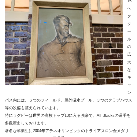
16
ヘ
ク
タ
ー
ル
の
広
大
な
キ
ャ
ン
パス内には、６つのフィールド、屋外温水プール、３つのクラブハウス
等の設備も整えられています。
特にラグビーは世界の高校トップ10に入る強豪で、All Blacksの選手を
多数輩出しております。
著名な卒業生に2004年アテネオリンピックのトライアスロン金メダリ