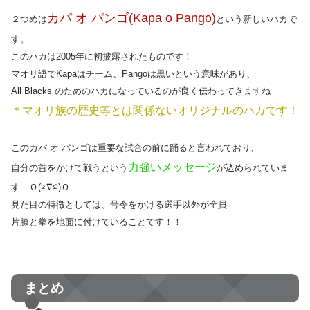
カパ オ パンゴ(Kapa o Pango)
２つめは
という新しいハカで
す。
このハカは2005年に初披露されたものです！
マオリ語でKapaはチーム、Pangoは黒いという意味があり、
All Blacks のためのハカになっているのが良く伝わってきますね
＊マオリ族の歴史等とは関係ないオリジナルのハカです！
このカパ オ パンゴは重要な試合の前に踊ると言われており、
力強いメッセージ
自分の首をかけて戦うという
が込められていま
す Ｏ(≧∇≦)Ｏ
見た目の特徴としては、号令をかける選手以外が全員
片膝と拳を地面に付けていることです！！
まとめ