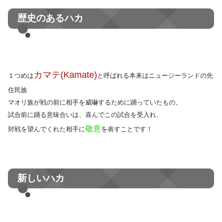
歴史のあるハカ
カマテ(Kamate)
１つめは
と呼ばれる本来はニュージーランドの先
住民族
マオリ族が戦の前に相手を威嚇するために踊っていたもの。
試合前に踊る意味合いは、喜んでこの試合を受入れ、
敬意
対戦を望んでくれた相手に
を表すことです！
新しいハカ