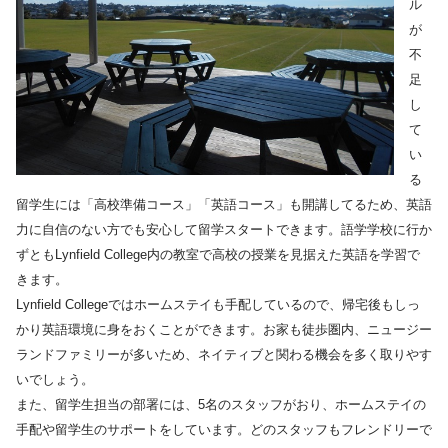
ル
が
不
足
し
て
い
る
留学生には「高校準備コース」「英語コース」も開講してるため、英語
力に自信のない方でも安心して留学スタートできます。語学学校に行か
ずともLynfield College内の教室で高校の授業を見据えた英語を学習で
きます。
Lynfield Collegeではホームステイも手配しているので、帰宅後もしっ
かり英語環境に身をおくことができます。お家も徒歩圏内、ニュージー
ランドファミリーが多いため、ネイティブと関わる機会を多く取りやす
いでしょう。
また、留学生担当の部署には、5名のスタッフがおり、ホームステイの
手配や留学生のサポートをしています。どのスタッフもフレンドリーで