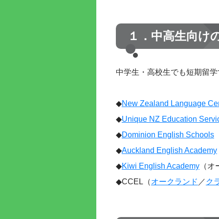
１．中高生向け
中学生・高校生でも短期留学
◆
New Zealand Language Cen
◆
Unique NZ Education Servi
◆
Dominion English Schools
◆
Auckland English Academy
◆
Kiwi English Academy
（オ
◆CCEL（
オークランド
／
ク