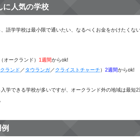
んに人気の学校
ら、語学学校は最小限で通いたい、なるべくお金をかけたくな
（オークランド）
1週間
からok!
クランド
／
タウランガ
／
クライストチャーチ
）
2週間
からok!
ら入学できる学校が多いですが、オークランド外の地域は最短
。
用例