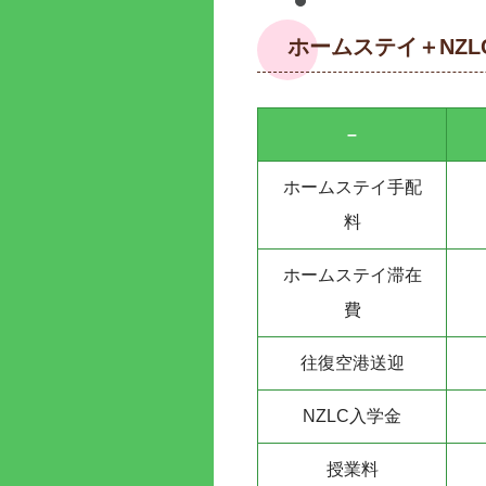
ホームステイ＋NZL
–
ホームステイ手配
料
ホームステイ滞在
費
往復空港送迎
NZLC入学金
授業料