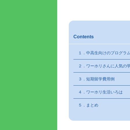
Contents
１．中高生向けのプログラ
２．ワーホリさんに人気の
３．短期留学費用例
４．ワーホリ生活いろは
５．まとめ