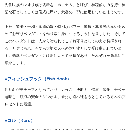
先住民族のマオリ族は翡翠を「ポウナム」と呼び、神秘的な力を持つ神
聖な石として古くは儀式に用い、武器の一部に使用していたようです。
また、繁栄・平和・永遠の愛・特別なパワー・健康・幸運等の思いを込
めてお守りペンダントを作り常に身につけるようになりました。そして
このペンダントは「人から贈られてこそお守りとしての力が発揮され
る」と信じられ、今でも大切な人への贈り物として受け継がれていま
す。翡翠のペンダントには形によって意味があり、それぞれを簡単にご
紹介します。
●フィッシュフック（Fish Hook）
釣り針がモチーフとなっており、力強さ、決断力、健康、繁栄、平和を
意味し、航海の安全のシンボル。新たな道へ進もうとしている方へのプ
レゼントに最適。
●コル（Koru）