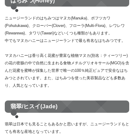
はちみつ(Honey)
ニュージーランドのはちみつはマヌカ(Manuka)、ポフツカワ
(Pohutukawa)、クローバー(Clover)、フローラ(Multi-Flora)、レワレワ
(Rewarewa)、タワリ(Tawari)などいくつも種類がもあります。
中でもマヌカハニーはニュージーランドで最も有名なはちみつです。
マヌカハニーは香り高く花蜜が豊富な植物マヌカ(別名：ティーツリー)
の花の密腺の中で自然に生まれる食物メチルグリオキサール(MGO)を含
んだ花蜜を蜜蜂が採集した世界で唯一の100％純正ピュアで安全なはち
みつとされています。また、はちみつを使った美容製品なども多数あ
り、人気となっています。
翡翠/ヒスイ(Jade)
翡翠は日本でも見ることもあるかと思いますが、ニュージーランドもと
ても有名な産地となっています。