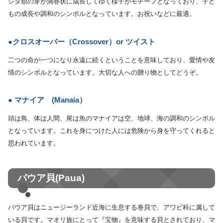
シダ類の芽が渦巻状に成長してゆく様子がモチーフとなっており、子ど
もの成長や調和のシンボルとなっています。お祝いなどに最適。
●クロスオーバー（Crossover）or ツイスト
二つの命が一つになり永遠に続くということを意味しており、愛情や友
情のシンボルとなっています。大切な人への贈り物としてどうぞ。
● マナイア (Manaia）
頭は鳥、体は人間、尾は魚のマナイアは空、地球、海の調和のシンボル
となっています。これを身につけた人には危険から身を守ってくれると
思われています。
パウア貝(Paua)
パウア貝はニュージーランド近海に生息する巻貝で、アワビ科に属して
いる貝です。マオリ族にとって『宝物』を意味する貝とされており、マ