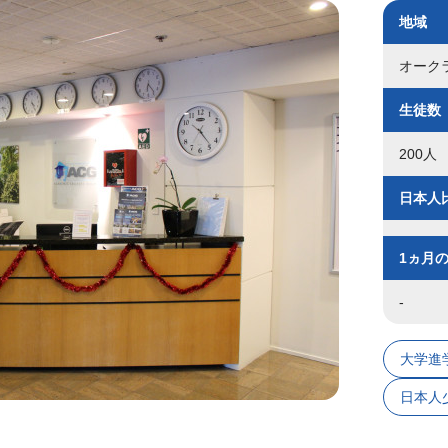
地域
オーク
生徒数
200人
日本人
1ヵ月
-
大学進
日本人