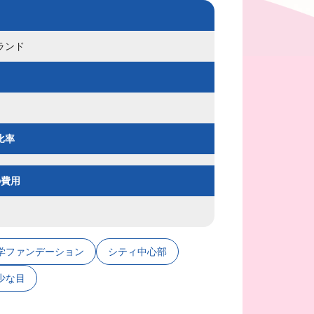
ランド
比率
の費用
学ファンデーション
シティ中心部
少な目