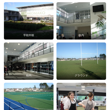
学校外観
校内
校内
グラウンド