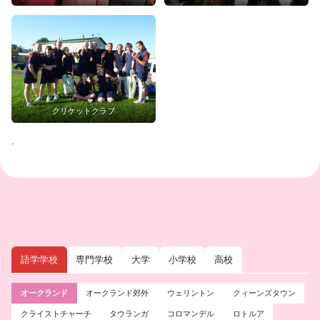
クリケットクラブ
.
語学学校
専門学校
大学
小学校
高校
オークランド
オークランド郊外
ウェリントン
クィーンズタウン
クライストチャーチ
タウランガ
コロマンデル
ロトルア