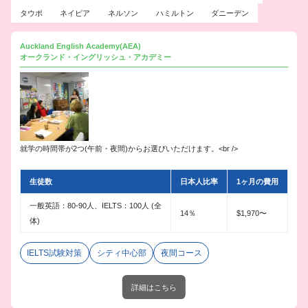
タウポ
ネイピア
ネルソン
ハミルトン
ダニーデン
Auckland English Academy(AEA)
オークランド・イングリッシュ・アカデミー
就学の時間帯が2つ(午前・夜間)からお選びいただけます。<br />
生徒数
日本人比率
1ヶ月の費用
一般英語：80-90人、IELTS：100人 (全
14％
$1,970〜
体)
IELTS試験対策
シティ中心部
夜間コース
詳細はこちら