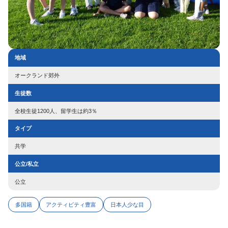
地域
オークランド郊外
生徒数
全校生徒1200人、留学生は約3％
タイプ
共学
公立/私立
公立
多国籍
アクティビティ豊富
日本人少な目