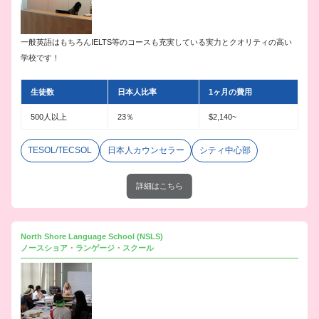
一般英語はもちろんIELTS等のコースも充実している実力とクオリティの高い
学校です！
生徒数
日本人比率
1ヶ月の費用
500人以上
23％
$2,140~
TESOL/TECSOL
日本人カウンセラー
シティ中心部
詳細はこちら
North Shore Language School (NSLS)
ノースショア・ランゲージ・スクール