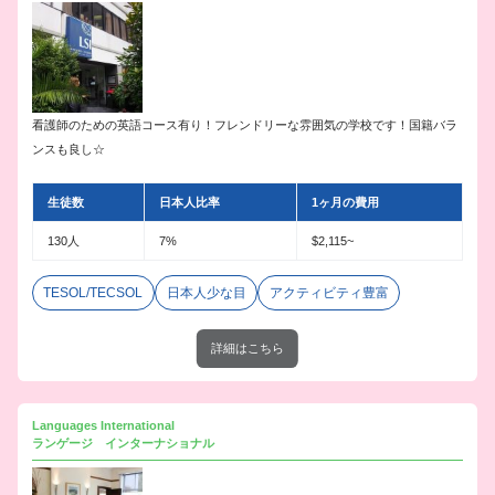
看護師のための英語コース有り！フレンドリーな雰囲気の学校です！国籍バラ
ンスも良し☆
生徒数
日本人比率
1ヶ月の費用
130人
7%
$2,115~
TESOL/TECSOL
日本人少な目
アクティビティ豊富
詳細はこちら
Languages International
ランゲージ インターナショナル