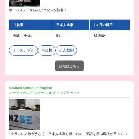
ホームステイからのアクセスが抜群！
生徒数
日本人比率
1ヶ月の費用
60名（全体）
5％
$1,590~
リーズナブル
小規模
少人数制
詳細はこちら
Seafield School of English
シーフィールド スクール オブ イングリッシュ
1クラスの人数が少なく、日本人比率も低いため、英語を学ぶ環境が整ってい