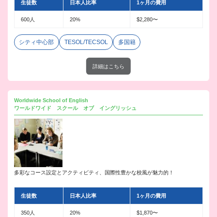
生徒数
日本人比率
1ヶ月の費用
600人
20%
$2,280〜
シティ中心部
TESOL/TECSOL
多国籍
詳細はこちら
Worldwide School of English
ワールドワイド スクール オブ イングリッシュ
多彩なコース設定とアクティビティ、国際性豊かな校風が魅力的！
生徒数
日本人比率
1ヶ月の費用
350人
20%
$1,870〜