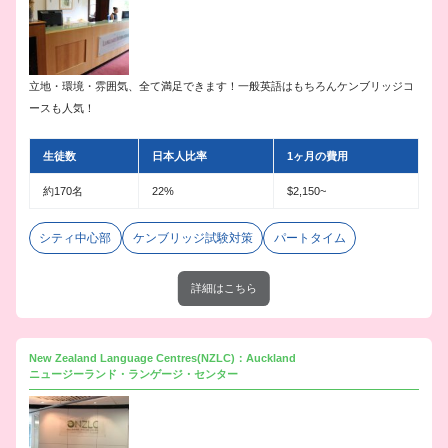
立地・環境・雰囲気、全て満足できます！一般英語はもちろんケンブリッジコ
ースも人気！
生徒数
日本人比率
1ヶ月の費用
約170名
22%
$2,150~
シティ中心部
ケンブリッジ試験対策
パートタイム
詳細はこちら
New Zealand Language Centres(NZLC)：Auckland
ニュージーランド・ランゲージ・センター