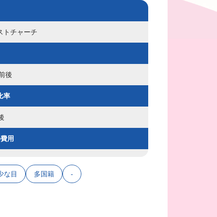
ストチャーチ
人前後
比率
後
の費用
少な目
多国籍
-