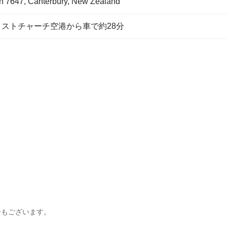
ln 7647, Canterbury, New Zealand
イストチャーチ空港から車で約28分
合もございます。