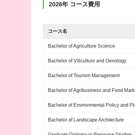
2026年 コース費用
コース名
Bachelor of Agriculture Science
Bachelor of Viticulture and Oenology
Bachelor of Tourism Management
Bachelor of Agribusiness and Food Mark
Bachelor of Environmental Policy and P
Bachelor of Landscape Architecture
Graduate Diploma in Resource Studies