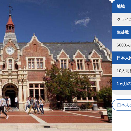
地域
クライ
生徒数
6000
日本人
10人前
1ヵ月
日本人