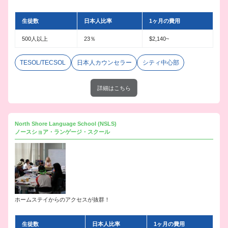
生徒数
日本人比率
1ヶ月の費用
500人以上
23％
$2,140~
TESOL/TECSOL
日本人カウンセラー
シティ中心部
詳細はこちら
North Shore Language School (NSLS)
ノースショア・ランゲージ・スクール
ホームステイからのアクセスが抜群！
生徒数
日本人比率
1ヶ月の費用