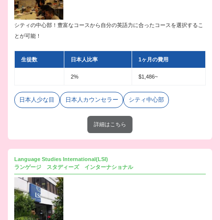
シティの中心部！豊富なコースから自分の英語力に合ったコースを選択するこ
とが可能！
生徒数
日本人比率
1ヶ月の費用
2%
$1,486~
日本人少な目
日本人カウンセラー
シティ中心部
詳細はこちら
Language Studies International(LSI)
ランゲージ スタディーズ インターナショナル