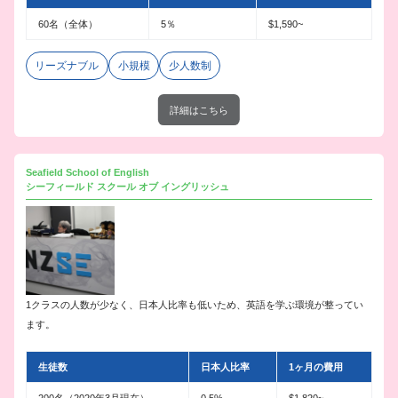
60名（全体）
5％
$1,590~
リーズナブル
小規模
少人数制
詳細はこちら
Seafield School of English
シーフィールド スクール オブ イングリッシュ
1クラスの人数が少なく、日本人比率も低いため、英語を学ぶ環境が整ってい
ます。
生徒数
日本人比率
1ヶ月の費用
200名（2020年3月現在）
0.5%
$1,820~