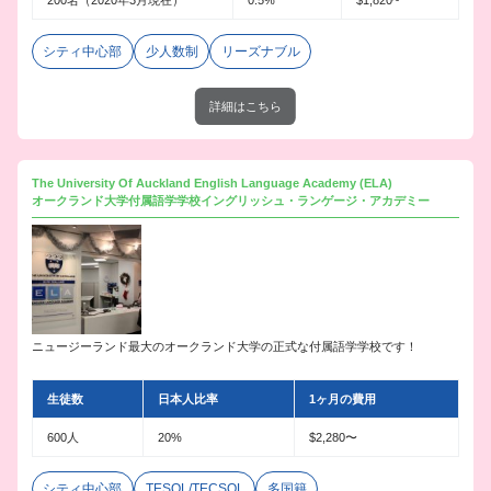
シティ中心部
少人数制
リーズナブル
詳細はこちら
The University Of Auckland English Language Academy (ELA)
オークランド大学付属語学学校イングリッシュ・ランゲージ・アカデミー
ニュージーランド最大のオークランド大学の正式な付属語学学校です！
生徒数
日本人比率
1ヶ月の費用
600人
20%
$2,280〜
シティ中心部
TESOL/TECSOL
多国籍