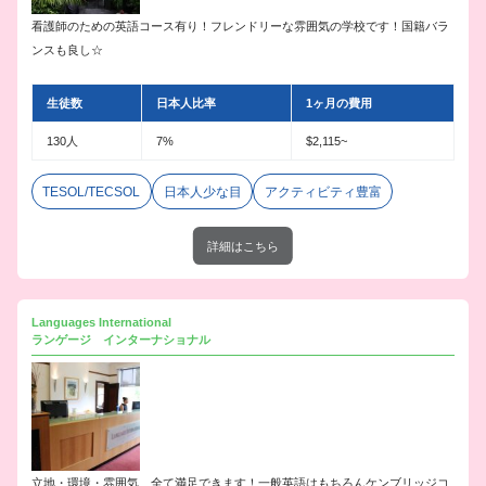
看護師のための英語コース有り！フレンドリーな雰囲気の学校です！国籍バラ
ンスも良し☆
生徒数
日本人比率
1ヶ月の費用
130人
7%
$2,115~
TESOL/TECSOL
日本人少な目
アクティビティ豊富
詳細はこちら
Languages International
ランゲージ インターナショナル
立地・環境・雰囲気、全て満足できます！一般英語はもちろんケンブリッジコ