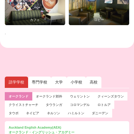
カフェ
ロビー
.
語学学校
専門学校
大学
小学校
高校
オークランド
オークランド郊外
ウェリントン
クィーンズタウン
クライストチャーチ
タウランガ
コロマンデル
ロトルア
タウポ
ネイピア
ネルソン
ハミルトン
ダニーデン
Auckland English Academy(AEA)
オークランド・イングリッシュ・アカデミー