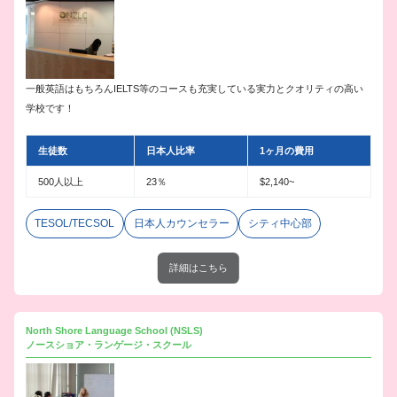
一般英語はもちろんIELTS等のコースも充実している実力とクオリティの高い
学校です！
生徒数
日本人比率
1ヶ月の費用
500人以上
23％
$2,140~
TESOL/TECSOL
日本人カウンセラー
シティ中心部
詳細はこちら
North Shore Language School (NSLS)
ノースショア・ランゲージ・スクール