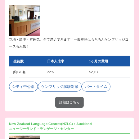
立地・環境・雰囲気、全て満足できます！一般英語はもちろんケンブリッジコ
ースも人気！
生徒数
日本人比率
1ヶ月の費用
約170名
22%
$2,150~
シティ中心部
ケンブリッジ試験対策
パートタイム
詳細はこちら
New Zealand Language Centres(NZLC)：Auckland
ニュージーランド・ランゲージ・センター