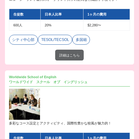
生徒数
日本人比率
1ヶ月の費用
600人
20%
$2,280〜
シティ中心部
TESOL/TECSOL
多国籍
詳細はこちら
Worldwide School of English
ワールドワイド スクール オブ イングリッシュ
多彩なコース設定とアクティビティ、国際性豊かな校風が魅力的！
生徒数
日本人比率
1ヶ月の費用