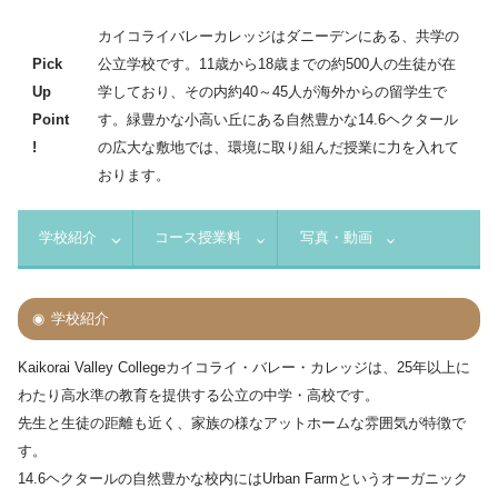
カイコライバレーカレッジはダニーデンにある、共学の
Pick
公立学校です。11歳から18歳までの約500人の生徒が在
Up
学しており、その内約40～45人が海外からの留学生で
Point
す。緑豊かな小高い丘にある自然豊かな14.6ヘクタール
!
の広大な敷地では、環境に取り組んだ授業に力を入れて
おります。
学校紹介
コース授業料
写真・動画
学校紹介
Kaikorai Valley Collegeカイコライ・バレー・カレッジは、25年以上に
わたり高水準の教育を提供する公立の中学・高校です。
先生と生徒の距離も近く、家族の様なアットホームな雰囲気が特徴で
す。
14.6ヘクタールの自然豊かな校内にはUrban Farmというオーガニック