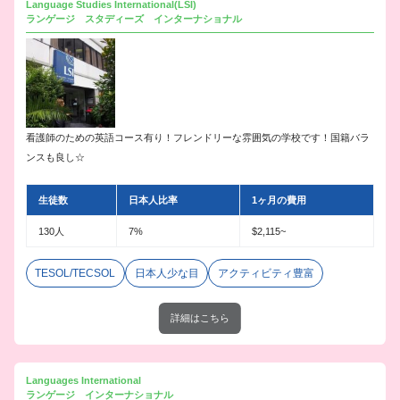
Language Studies International(LSI)
ランゲージ スタディーズ インターナショナル
看護師のための英語コース有り！フレンドリーな雰囲気の学校です！国籍バラ
ンスも良し☆
生徒数
日本人比率
1ヶ月の費用
130人
7%
$2,115~
TESOL/TECSOL
日本人少な目
アクティビティ豊富
詳細はこちら
Languages International
ランゲージ インターナショナル