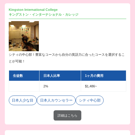
Kingston International College
キングストン・インターナショナル・カレッジ
シティの中心部！豊富なコースから自分の英語力に合ったコースを選択するこ
とが可能！
生徒数
日本人比率
1ヶ月の費用
2%
$1,486~
日本人少な目
日本人カウンセラー
シティ中心部
詳細はこちら