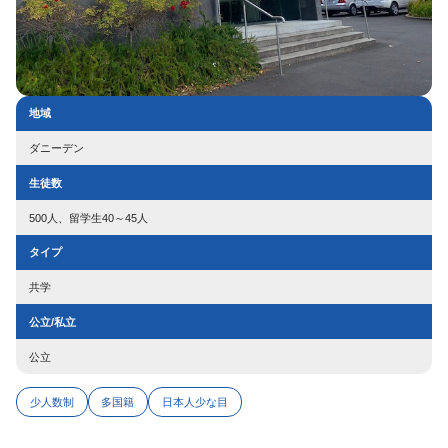
地域
ダニーデン
生徒数
500人、留学生40～45人
タイプ
共学
公立/私立
公立
少人数制
多国籍
日本人少な目