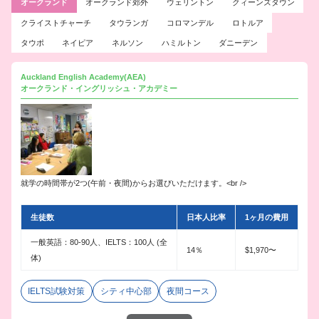
オークランド
オークランド郊外
ウェリントン
クィーンズタウン
クライストチャーチ
タウランガ
コロマンデル
ロトルア
タウポ
ネイピア
ネルソン
ハミルトン
ダニーデン
Auckland English Academy(AEA)
オークランド・イングリッシュ・アカデミー
就学の時間帯が2つ(午前・夜間)からお選びいただけます。<br />
生徒数
日本人比率
1ヶ月の費用
一般英語：80-90人、IELTS：100人 (全
14％
$1,970〜
体)
IELTS試験対策
シティ中心部
夜間コース