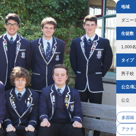
地域
ダニー
生徒数
1,00
タイプ
男子校
公立/私
公立
多国籍
アクテ