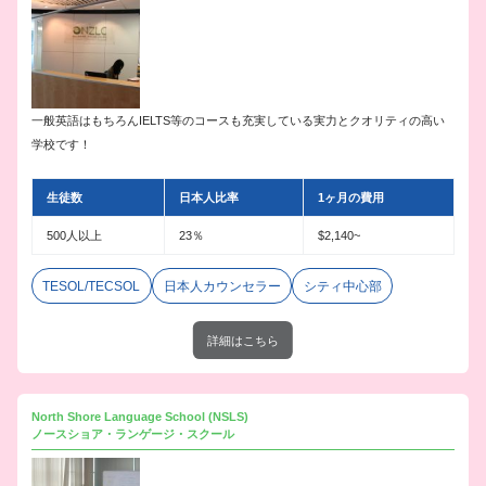
一般英語はもちろんIELTS等のコースも充実している実力とクオリティの高い
学校です！
生徒数
日本人比率
1ヶ月の費用
500人以上
23％
$2,140~
TESOL/TECSOL
日本人カウンセラー
シティ中心部
詳細はこちら
North Shore Language School (NSLS)
ノースショア・ランゲージ・スクール