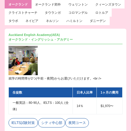
オークランド
オークランド郊外
ウェリントン
クィーンズタウン
クライストチャーチ
タウランガ
コロマンデル
ロトルア
タウポ
ネイピア
ネルソン
ハミルトン
ダニーデン
Auckland English Academy(AEA)
オークランド・イングリッシュ・アカデミー
就学の時間帯が2つ(午前・夜間)からお選びいただけます。<br />
生徒数
日本人比率
1ヶ月の費用
一般英語：80-90人、IELTS：100人 (全
14％
$1,970〜
体)
IELTS試験対策
シティ中心部
夜間コース