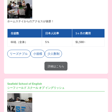
ホームステイからのアクセスが抜群！
生徒数
日本人比率
1ヶ月の費用
60名（全体）
5％
$1,590~
リーズナブル
小規模
少人数制
詳細はこちら
Seafield School of English
シーフィールド スクール オブ イングリッシュ