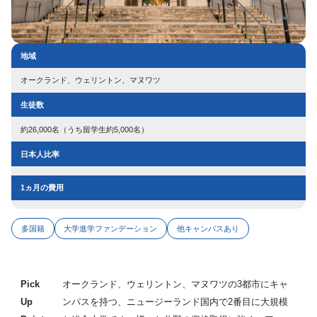
地域
オークランド、ウェリントン、マヌワツ
生徒数
約26,000名（うち留学生約5,000名）
日本人比率
1ヵ月の費用
多国籍
大学進学ファンデーション
他キャンパスあり
Pick
オークランド、ウェリントン、マヌワツの3都市にキャ
Up
ンパスを持つ、ニュージーランド国内で2番目に大規模