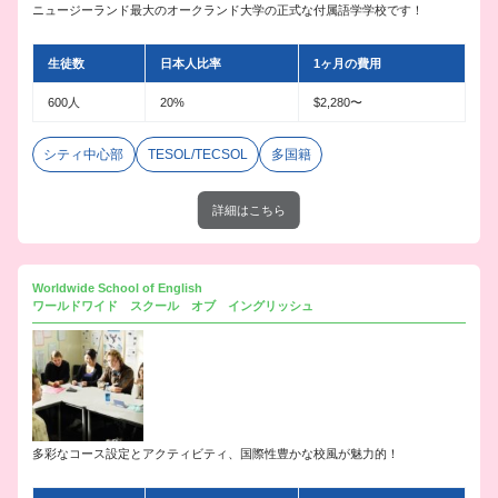
ニュージーランド最大のオークランド大学の正式な付属語学学校です！
生徒数
日本人比率
1ヶ月の費用
600人
20%
$2,280〜
シティ中心部
TESOL/TECSOL
多国籍
詳細はこちら
Worldwide School of English
ワールドワイド スクール オブ イングリッシュ
多彩なコース設定とアクティビティ、国際性豊かな校風が魅力的！