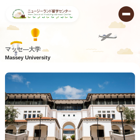
マッセ―大学
Massey University
ニュージーランド留学センター
>
学校データベース
>
Massey University