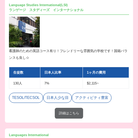
Language Studies International(LSI)
ランゲージ スタディーズ インターナショナル
看護師のための英語コース有り！フレンドリーな雰囲気の学校です！国籍バラ
ンスも良し☆
生徒数
日本人比率
1ヶ月の費用
130人
7%
$2,115~
TESOL/TECSOL
日本人少な目
アクティビティ豊富
詳細はこちら
Languages International