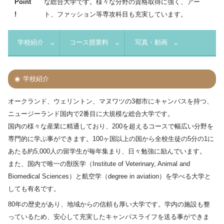
Point
な総合大学です。様々な分野の資格取得に強く、アー
!
ト、ファッション等専攻科目も充実しています。
学校紹介
コース授業料
写真・動画
学校紹介
オークランド、ウェリントン、マヌワツの3都市にキャンパスを持つ、
ニュージーランド国内で2番目に大規模な総合大学です。
国内の様々な産業に精通しており、200を超えるコースで幅広い分野を
専門的に学ぶ事ができます。100ヶ国以上の国から全校生徒の5分の1に
あたる約5,000人の留学生が毎年集まり、日々勉強に励んでいます。
また、国内で唯一の獣医学（Institute of Veterinary, Animal and
Biomedical Sciences）と航空学（degree in aviation）を学べる大学と
しても有名です。
80年の歴史があり、地域からの信頼も厚い大学です。学内の施設も整
っているため、安心して充実したキャンパスライフを送る事ができま