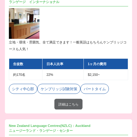
ランゲージ インターナショナル
立地・環境・雰囲気、全て満足できます！一般英語はもちろんケンブリッジコ
ースも人気！
生徒数
日本人比率
1ヶ月の費用
約170名
22%
$2,150~
シティ中心部
ケンブリッジ試験対策
パートタイム
詳細はこちら
New Zealand Language Centres(NZLC)：Auckland
ニュージーランド・ランゲージ・センター