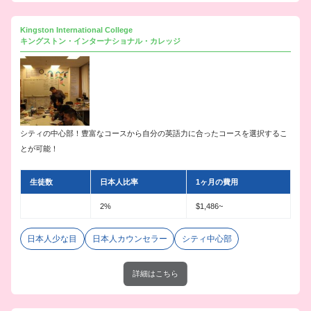
Kingston International College
キングストン・インターナショナル・カレッジ
シティの中心部！豊富なコースから自分の英語力に合ったコースを選択するこ
とが可能！
生徒数
日本人比率
1ヶ月の費用
2%
$1,486~
日本人少な目
日本人カウンセラー
シティ中心部
詳細はこちら