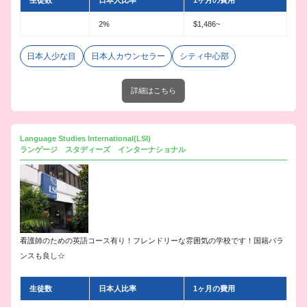
生徒数
日本人比率
1ヶ月の費用
2%
$1,486~
日本人少な目
日本人カウンセラー
シティ中心部
詳細はこちら
Language Studies International(LSI)
ランゲージ スタディーズ インターナショナル
看護師のための英語コース有り！フレンドリーな雰囲気の学校です！国籍バラ
ンスも良し☆
生徒数
日本人比率
1ヶ月の費用