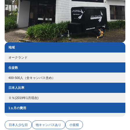
地域
オークランド
生徒数
400-500人（全キャンパス含め）
日本人比率
０％(2019年1月現在)
1ヵ月の費用
日本人少な目
他キャンパスあり
小規模