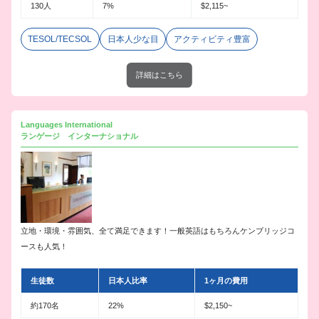
130人
7%
$2,115~
TESOL/TECSOL
日本人少な目
アクティビティ豊富
詳細はこちら
Languages International
ランゲージ インターナショナル
立地・環境・雰囲気、全て満足できます！一般英語はもちろんケンブリッジコ
ースも人気！
生徒数
日本人比率
1ヶ月の費用
約170名
22%
$2,150~