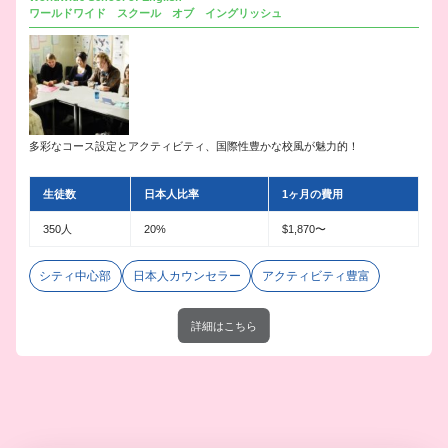
ワールドワイド スクール オブ イングリッシュ
多彩なコース設定とアクティビティ、国際性豊かな校風が魅力的！
生徒数
日本人比率
1ヶ月の費用
350人
20%
$1,870〜
シティ中心部
日本人カウンセラー
アクティビティ豊富
詳細はこちら