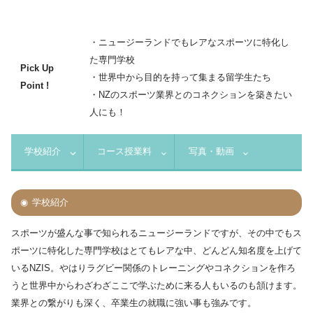
・ニュージーランドでもレアなスポーツに特化し
た専門学校
Pick Up
・世界中から目的を持って集まる留学生たち
Point !
・NZのスポーツ業界とのコネクションを築きたい
人にも！
学校紹介
コース授業料
写真・動画
学校紹介
スポーツが盛んな事で知られるニュージーランドですが、その中でもス
ポーツに特化した専門学校はとてもレアな中、どんどん知名度を上げて
いるNZIS。やはりラグビー関係のトレーニングやコネクションを作ろ
うと世界中からわざわざここで学ぶために来る人もいるのも頷けます。
業界との繋がりも深く、卒業生の就職に強い事も強みです。