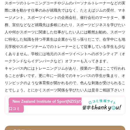
スポーツのトレーニングコーチやジムのパーソナルトレーナーなどの実
際に体を動かす仕事のみが就職先ではなく、たとえばジムの受付、マネ
ージメント、スポーツイベントの企画会社、催行会社のマーケター、事
務、宣伝などなど就職先は多岐にわたり、スポーツビジネスを学びたい
人や何かスポーツに関連した仕事がしたい人には断然お勧め。スポーツ
に特化した知識を持つ卒業生は企業から引っ張りだこで、在学中にも地
元学校やスポーツチームでのトレーナーとして従事している学生も少な
くありません。学校には地元のスポーツイベントへのボランティア（オ
ークランドならイデンパークなど）オファーも入ってきます。
キャンパス内にはトレーニングジムがあり、授業の一貫はここで行われ
ることが多いです。更に年に一回全てのキャンパスの学生が集まり、オ
リンピックのような体育祭が開かれるので、色んな刺激が受けられるこ
とでしょう。とにかくスポーツ関係を学びたい人は是非ご相談下さい！
New Zealand Institute of Sport(NZIS)の
口コミ