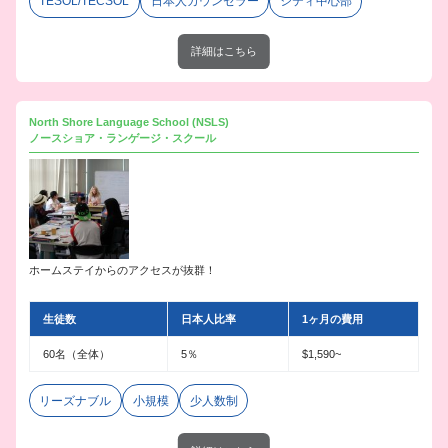
TESOL/TECSOL
日本人カウンセラー
シティ中心部
詳細はこちら
North Shore Language School (NSLS)
ノースショア・ランゲージ・スクール
ホームステイからのアクセスが抜群！
生徒数
日本人比率
1ヶ月の費用
60名（全体）
5％
$1,590~
リーズナブル
小規模
少人数制