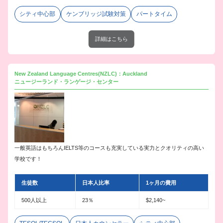
シティ中心部
ケンブリッジ試験対策
パートタイム
詳細はこちら
New Zealand Language Centres(NZLC)：Auckland
ニュージーランド・ランゲージ・センター
一般英語はもちろんIELTS等のコースも充実している実力とクオリティの高い
学校です！
生徒数
日本人比率
1ヶ月の費用
500人以上
23％
$2,140~