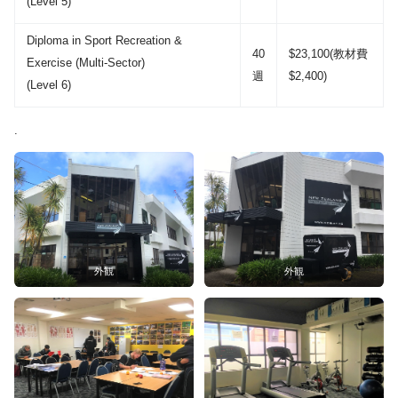
(Level 5)
Diploma in Sport Recreation &
40
$23,100(教材費
Exercise (Multi-Sector)
週
$2,400)
(Level 6)
.
外観
外観