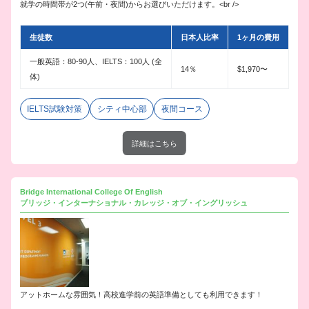
就学の時間帯が2つ(午前・夜間)からお選びいただけます。<br />
生徒数
日本人比率
1ヶ月の費用
一般英語：80-90人、IELTS：100人 (全
14％
$1,970〜
体)
IELTS試験対策
シティ中心部
夜間コース
詳細はこちら
Bridge International College Of English
ブリッジ・インターナショナル・カレッジ・オブ・イングリッシュ
アットホームな雰囲気！高校進学前の英語準備としても利用できます！