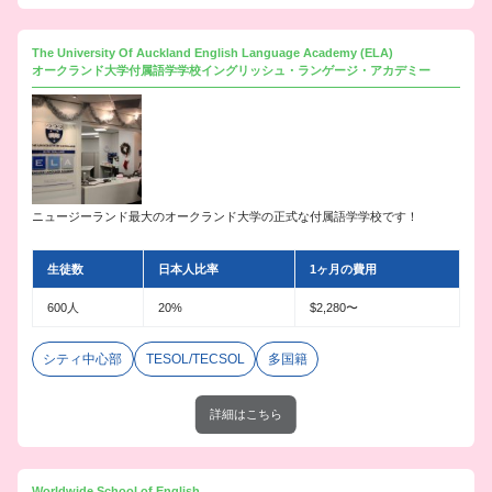
The University Of Auckland English Language Academy (ELA)
オークランド大学付属語学学校イングリッシュ・ランゲージ・アカデミー
ニュージーランド最大のオークランド大学の正式な付属語学学校です！
生徒数
日本人比率
1ヶ月の費用
600人
20%
$2,280〜
シティ中心部
TESOL/TECSOL
多国籍
詳細はこちら
Worldwide School of English