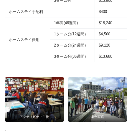
3ターム分
$13,900
ホームステイ手配料
-
$400
1年間(48週間)
$18,240
1ターム分(12週間）
$4,560
ホームステイ費用
2ターム分(24週間）
$9,120
3ターム分(36週間）
$13,680
.
アクティビティ生徒
集合写真
.