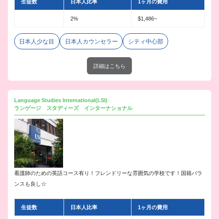
生徒数
日本人比率
1ヶ月の費用
2%
$1,486~
日本人少な目
日本人カウンセラー
シティ中心部
詳細はこちら
Language Studies International(LSI)
ランゲージ スタディーズ インターナショナル
看護師のための英語コース有り！フレンドリーな雰囲気の学校です！国籍バラ
ンスも良し☆
生徒数
日本人比率
1ヶ月の費用