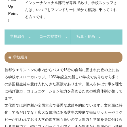
インターナショナル部門が専属であり、学校スタッフさ
Up
んは、いつでもフレンドリーに温かく相談に乗ってくれ
Point
る方々です。
!
学校紹介
コース授業料
写真・動画
学校紹介
首都ウエリントンの市内からバスで15分の自然に囲まれた丘の上にあ
る学校オスローカレッジ。1956年設立の新しい学校でありながら多く
の多国籍生徒を受け入れてきた実績があります。個人を伸ばす事を理念
に掲げ協力．コミュニケーション能力を高めるための教育体制が整って
ます。
文化面では創作劇が全国大会で優秀な成績を納めています。文化面に特
化してるだけでなく広大な敷地にある芝生の校庭で毎日サッカーやラグ
ビーが行われており大学の進学率も高いので人間力と学業を身に付けら
れる学校です。特にフィジックスが強く、また数少ない制服のない学校