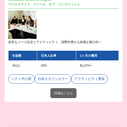
ワールドワイド スクール オブ イングリッシュ
多彩なコース設定とアクティビティ、国際性豊かな校風が魅力的！
生徒数
日本人比率
1ヶ月の費用
350人
20%
$1,870〜
シティ中心部
日本人カウンセラー
アクティビティ豊富
詳細はこちら