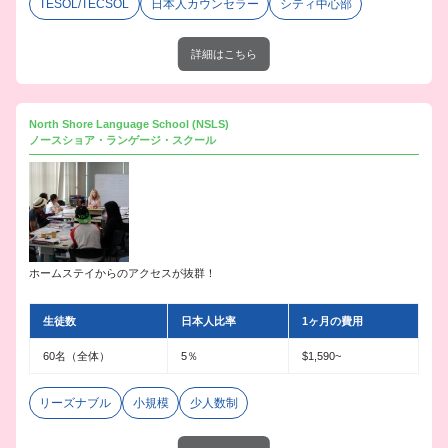
TESOL/TECSOL
日本人カウンセラー
シティ中心部
詳細はこちら
North Shore Language School (NSLS)
ノースショア・ランゲージ・スクール
ホームステイからのアクセスが抜群！
生徒数
日本人比率
1ヶ月の費用
60名（全体）
5％
$1,590~
リーズナブル
小規模
少人数制