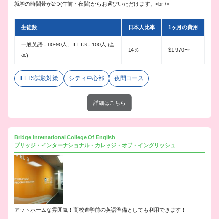
就学の時間帯が2つ(午前・夜間)からお選びいただけます。<br />
生徒数
日本人比率
1ヶ月の費用
一般英語：80-90人、IELTS：100人 (全
14％
$1,970〜
体)
IELTS試験対策
シティ中心部
夜間コース
詳細はこちら
Bridge International College Of English
ブリッジ・インターナショナル・カレッジ・オブ・イングリッシュ
アットホームな雰囲気！高校進学前の英語準備としても利用できます！