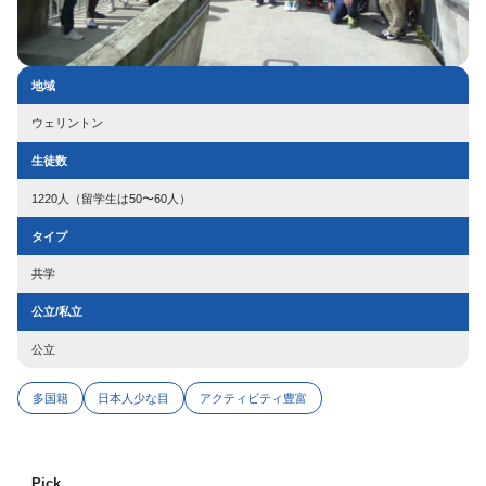
地域
ウェリントン
生徒数
1220人（留学生は50〜60人）
タイプ
共学
公立/私立
公立
多国籍
日本人少な目
アクティビティ豊富
Pick