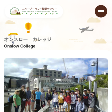
オンスロー カレッジ
Onslow College
ニュージーランド留学センター
>
学校データベース
>
Onslow College