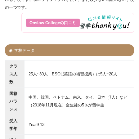
の一つです。
Onslow Collegeの口コミ
学校データ
クラ
ス人
25人~30人 ESOL(英語の補習授業）は5人~20人
数
国籍
中国、韓国、ベトナム、南米、タイ、日本（7人）など
バラ
（2018年11月現在）全生徒の5％が留学生
ンス
受入
Year9-13
学年