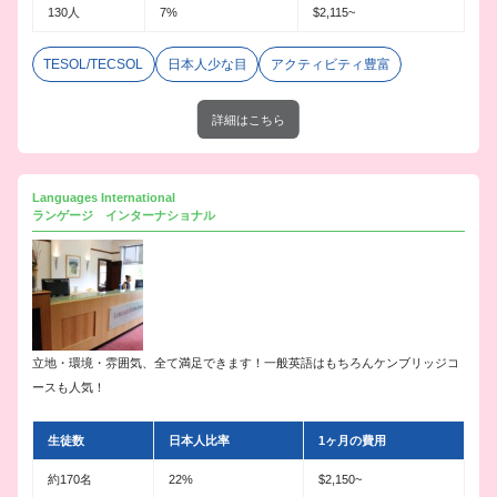
130人
7%
$2,115~
TESOL/TECSOL
日本人少な目
アクティビティ豊富
詳細はこちら
Languages International
ランゲージ インターナショナル
立地・環境・雰囲気、全て満足できます！一般英語はもちろんケンブリッジコ
ースも人気！
生徒数
日本人比率
1ヶ月の費用
約170名
22%
$2,150~