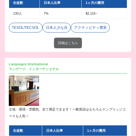
生徒数
日本人比率
1ヶ月の費用
130人
7%
$2,115~
TESOL/TECSOL
日本人少な目
アクティビティ豊富
詳細はこちら
Languages International
ランゲージ インターナショナル
立地・環境・雰囲気、全て満足できます！一般英語はもちろんケンブリッジコ
ースも人気！
生徒数
日本人比率
1ヶ月の費用