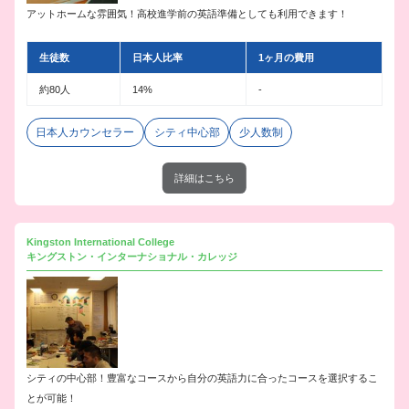
アットホームな雰囲気！高校進学前の英語準備としても利用できます！
生徒数
日本人比率
1ヶ月の費用
約80人
14%
-
日本人カウンセラー
シティ中心部
少人数制
詳細はこちら
Kingston International College
キングストン・インターナショナル・カレッジ
シティの中心部！豊富なコースから自分の英語力に合ったコースを選択するこ
とが可能！