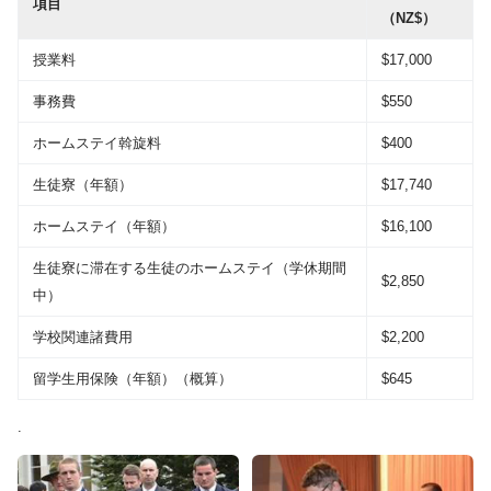
項目
（NZ$）
授業料
$17,000
事務費
$550
ホームステイ斡旋料
$400
生徒寮（年額）
$17,740
ホームステイ（年額）
$16,100
生徒寮に滞在する生徒のホームステイ（学休期間
$2,850
中）
学校関連諸費用
$2,200
留学生用保険（年額）（概算）
$645
.