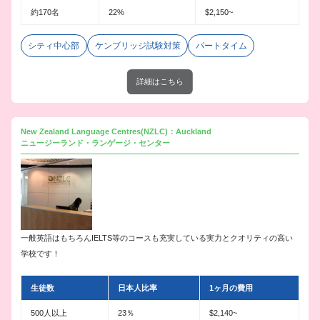
約170名
22%
$2,150~
シティ中心部
ケンブリッジ試験対策
パートタイム
詳細はこちら
New Zealand Language Centres(NZLC)：Auckland
ニュージーランド・ランゲージ・センター
一般英語はもちろんIELTS等のコースも充実している実力とクオリティの高い
学校です！
生徒数
日本人比率
1ヶ月の費用
500人以上
23％
$2,140~