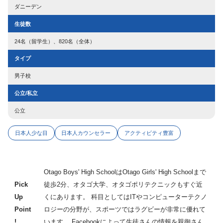
ダニーデン
生徒数
24名（留学生）、820名（全体）
タイプ
男子校
公立/私立
公立
日本人少な目
日本人カウンセラー
アクティビティ豊富
Otago Boys' High SchoolはOtago Girls' High Schoolまで
Pick
徒歩2分、オタゴ大学、オタゴポリテクニックもすぐ近
Up
くにあります。 科目としてはITやコンピューターテクノ
Point
ロジーの分野が、スポーツではラグビーが非常に優れて
!
います。 Facebookによって生徒さんの情報を親御さん