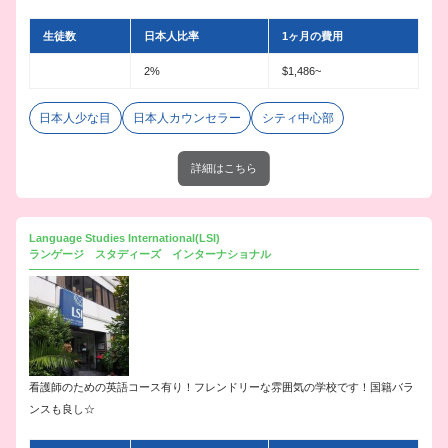
生徒数
日本人比率
1ヶ月の費用
2%
$1,486~
日本人少な目
日本人カウンセラー
シティ中心部
詳細はこちら
Language Studies International(LSI)
ランゲージ スタディーズ インターナショナル
看護師のための英語コース有り！フレンドリーな雰囲気の学校です！国籍バラ
ンスも良し☆