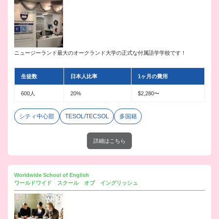
ニュージーランド最大のオークランド大学の正式な付属語学学校です！
生徒数
日本人比率
1ヶ月の費用
600人
20%
$2,280〜
シティ中心部
TESOL/TECSOL
多国籍
詳細はこちら
Worldwide School of English
ワールドワイド スクール オブ イングリッシュ