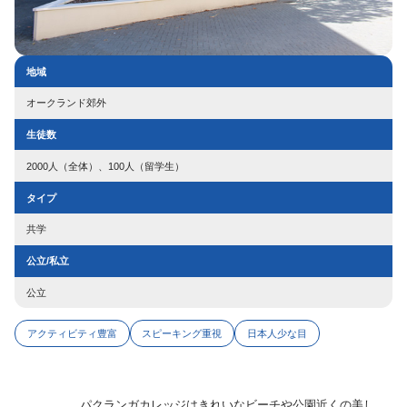
地域
オークランド郊外
生徒数
2000人（全体）、100人（留学生）
タイプ
共学
公立/私立
公立
アクティビティ豊富
スピーキング重視
日本人少な目
パクランガカレッジはきれいなビーチや公園近くの美し