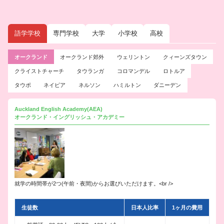
語学学校
専門学校
大学
小学校
高校
オークランド
オークランド郊外
ウェリントン
クィーンズタウン
クライストチャーチ
タウランガ
コロマンデル
ロトルア
タウポ
ネイピア
ネルソン
ハミルトン
ダニーデン
Auckland English Academy(AEA)
オークランド・イングリッシュ・アカデミー
就学の時間帯が2つ(午前・夜間)からお選びいただけます。<br />
生徒数
日本人比率
1ヶ月の費用