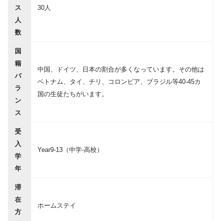
ス
30人
人
数
国
籍
中国、ドイツ、日本の割合が多くなっています。その他は
バ
ベトナム、タイ、チリ、コロンビア、ブラジル等40-45カ
ラ
国の生徒たちがいます。
ン
ス
受
入
Year9-13（中学-高校）
学
年
滞
在
ホームステイ
方