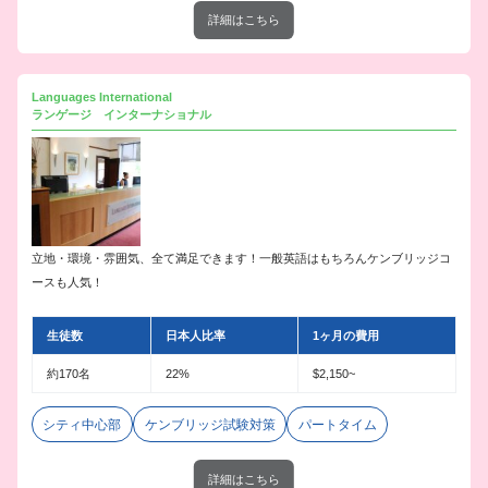
詳細はこちら
Languages International
ランゲージ インターナショナル
立地・環境・雰囲気、全て満足できます！一般英語はもちろんケンブリッジコ
ースも人気！
生徒数
日本人比率
1ヶ月の費用
約170名
22%
$2,150~
シティ中心部
ケンブリッジ試験対策
パートタイム
詳細はこちら