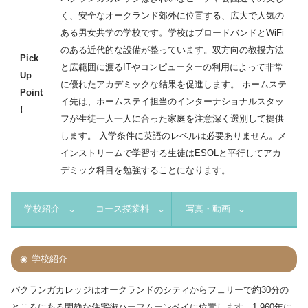
く、安全なオークランド郊外に位置する、広大で人気の
ある男女共学の学校です。学校はブロードバンドとWiFi
のある近代的な設備が整っています。双方向の教授方法
Pick
と広範囲に渡るITやコンピューターの利用によって非常
Up
に優れたアカデミックな結果を促進します。 ホームステ
Point
イ先は、ホームステイ担当のインターナショナルスタッ
!
フが生徒一人一人に合った家庭を注意深く選別して提供
します。 入学条件に英語のレベルは必要ありません。メ
インストリームで学習する生徒はESOLと平行してアカ
デミック科目を勉強することになります。
学校紹介
コース授業料
写真・動画
学校紹介
パクランガカレッジはオークランドのシティからフェリーで約30分の
ところにある閑静な住宅街ハーフムーンベイに位置します。1,960年に