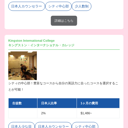
日本人カウンセラー
シティ中心部
少人数制
詳細はこちら
Kingston International College
キングストン・インターナショナル・カレッジ
シティの中心部！豊富なコースから自分の英語力に合ったコースを選択するこ
とが可能！
生徒数
日本人比率
1ヶ月の費用
2%
$1,486~
日本人少な目
日本人カウンセラー
シティ中心部