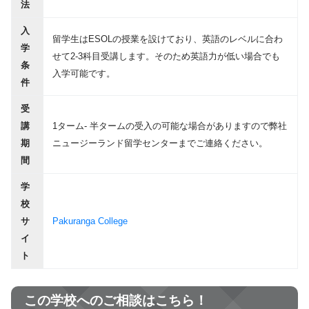
法
入
留学生はESOLの授業を設けており、英語のレベルに合わ
学
せて2-3科目受講します。そのため英語力が低い場合でも
条
入学可能です。
件
受
講
1ターム- 半タームの受入の可能な場合がありますので弊社
期
ニュージーランド留学センターまでご連絡ください。
間
学
校
サ
Pakuranga College
イ
ト
この学校へのご相談はこちら！