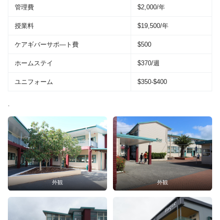
管理費
$2,000/年
授業料
$19,500/年
ケアギバーサポ―ト費
$500
ホームステイ
$370/週
ユニフォーム
$350-$400
.
外観
外観