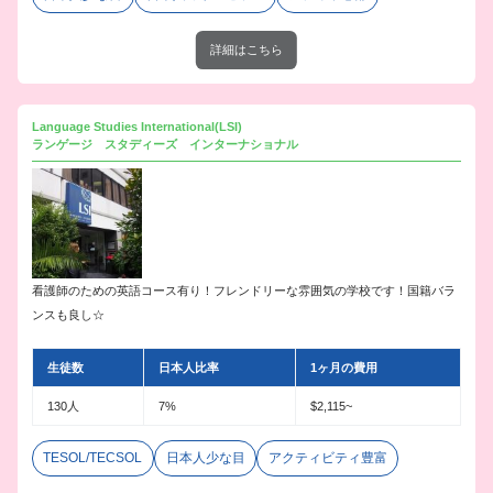
詳細はこちら
Language Studies International(LSI)
ランゲージ スタディーズ インターナショナル
看護師のための英語コース有り！フレンドリーな雰囲気の学校です！国籍バラ
ンスも良し☆
生徒数
日本人比率
1ヶ月の費用
130人
7%
$2,115~
TESOL/TECSOL
日本人少な目
アクティビティ豊富