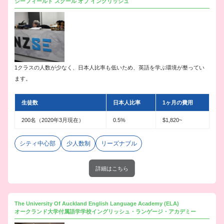
シーフィールド スクール オブ イングリッシュ
1クラスの人数が少なく、日本人比率も低いため、英語を学ぶ環境が整ってい
ます。
生徒数
日本人比率
1ヶ月の費用
200名（2020年3月現在）
0.5%
$1,820~
シティ中心部
少人数制
リーズナブル
詳細はこちら
The University Of Auckland English Language Academy (ELA)
オークランド大学付属語学学校イングリッシュ・ランゲージ・アカデミー