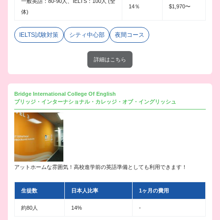
一般英語：80-90人、IELTS：100人 (全
14％
$1,970〜
体)
IELTS試験対策
シティ中心部
夜間コース
詳細はこちら
Bridge International College Of English
ブリッジ・インターナショナル・カレッジ・オブ・イングリッシュ
アットホームな雰囲気！高校進学前の英語準備としても利用できます！
生徒数
日本人比率
1ヶ月の費用
約80人
14%
-