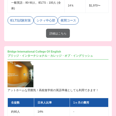
一般英語：80-90人、IELTS：100人 (全
14％
$1,970〜
体)
IELTS試験対策
シティ中心部
夜間コース
詳細はこちら
Bridge International College Of English
ブリッジ・インターナショナル・カレッジ・オブ・イングリッシュ
アットホームな雰囲気！高校進学前の英語準備としても利用できます！
生徒数
日本人比率
1ヶ月の費用
約80人
14%
-