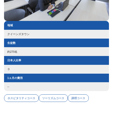
地域
クイーンズタウン
生徒数
約270名
日本人比率
０
1ヵ月の費用
--
ホスピタリティコース
ツーリズムコース
調理コース