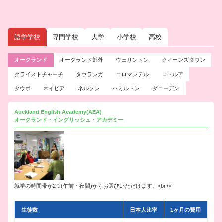
語学学校
専門学校
大学
小学校
高校
オークランド
オークランド郊外
ウェリントン
クィーンズタウン
クライストチャーチ
タウランガ
コロマンデル
ロトルア
タウポ
ネイピア
ネルソン
ハミルトン
ダニーデン
Auckland English Academy(AEA)
オークランド・イングリッシュ・アカデミー
就学の時間帯が2つ(午前・夜間)からお選びいただけます。<br />
生徒数
日本人比率
1ヶ月の費用