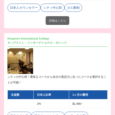
日本人カウンセラー
シティ中心部
少人数制
詳細はこちら
Kingston International College
キングストン・インターナショナル・カレッジ
シティの中心部！豊富なコースから自分の英語力に合ったコースを選択するこ
とが可能！
生徒数
日本人比率
1ヶ月の費用
2%
$1,486~