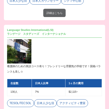
日本人少な目
日本人カウンセラー
シティ中心部
詳細はこちら
Language Studies International(LSI)
ランゲージ スタディーズ インターナショナル
看護師のための英語コース有り！フレンドリーな雰囲気の学校です！国籍バラ
ンスも良し☆
生徒数
日本人比率
1ヶ月の費用
130人
7%
$2,115~
TESOL/TECSOL
日本人少な目
アクティビティ豊富