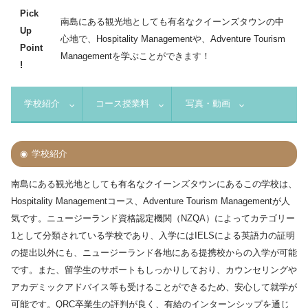
Pick
南島にある観光地としても有名なクイーンズタウンの中
Up
心地で、Hospitality Managementや、Adventure Tourism
Point
Managementを学ぶことができます！
!
学校紹介
コース授業料
写真・動画
学校紹介
南島にある観光地としても有名なクイーンズタウンにあるこの学校は、
Hospitality Managementコース、Adventure Tourism Managementが人
気です。ニュージーランド資格認定機関（NZQA）によってカテゴリー
1として分類されている学校であり、入学にはIELSによる英語力の証明
の提出以外にも、ニュージーランド各地にある提携校からの入学が可能
です。また、留学生のサポートもしっかりしており、カウンセリングや
アカデミックアドバイス等も受けることができるため、安心して就学が
可能です。QRC卒業生の評判が良く、有給のインターンシップを通じ