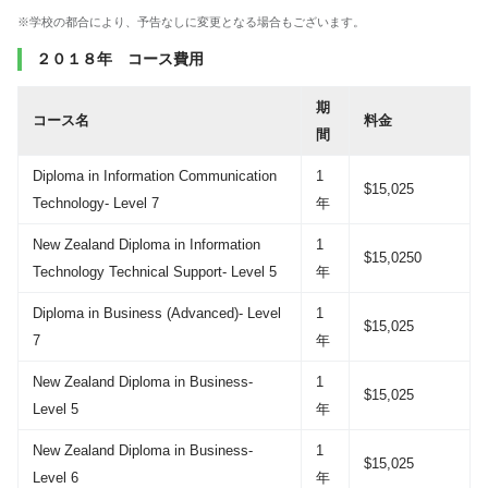
※学校の都合により、予告なしに変更となる場合もございます。
２０１８年 コース費用
期
コース名
料金
間
Diploma in Information Communication
1
$15,025
Technology- Level 7
年
New Zealand Diploma in Information
1
$15,0250
Technology Technical Support- Level 5
年
Diploma in Business (Advanced)- Level
1
$15,025
7
年
New Zealand Diploma in Business-
1
$15,025
Level 5
年
New Zealand Diploma in Business-
1
$15,025
Level 6
年