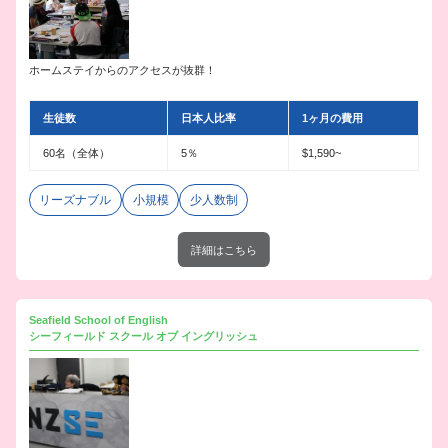
ホームステイからのアクセスが抜群！
生徒数
日本人比率
1ヶ月の費用
60名（全体）
5％
$1,590~
リーズナブル
小規模
少人数制
詳細はこちら
Seafield School of English
シーフィールド スクール オブ イングリッシュ