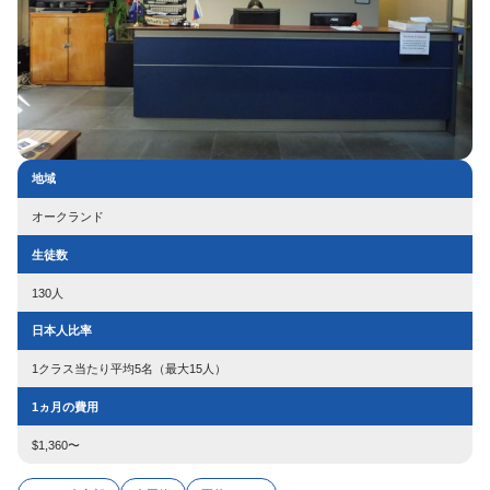
地域
オークランド
生徒数
130人
日本人比率
1クラス当たり平均5名（最大15人）
1ヵ月の費用
$1,360〜