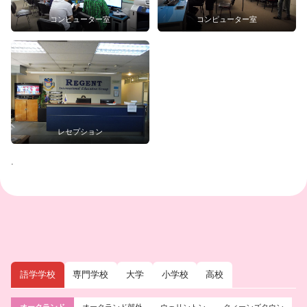
コンピューター室
コンピューター室
レセプション
.
語学学校
専門学校
大学
小学校
高校
オークランド
オークランド郊外
ウェリントン
クィーンズタウン