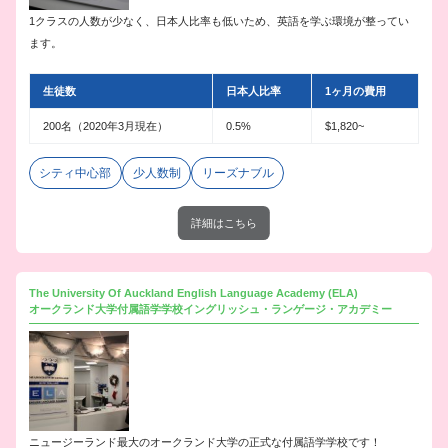
1クラスの人数が少なく、日本人比率も低いため、英語を学ぶ環境が整ってい
ます。
生徒数
日本人比率
1ヶ月の費用
200名（2020年3月現在）
0.5%
$1,820~
シティ中心部
少人数制
リーズナブル
詳細はこちら
The University Of Auckland English Language Academy (ELA)
オークランド大学付属語学学校イングリッシュ・ランゲージ・アカデミー
ニュージーランド最大のオークランド大学の正式な付属語学学校です！