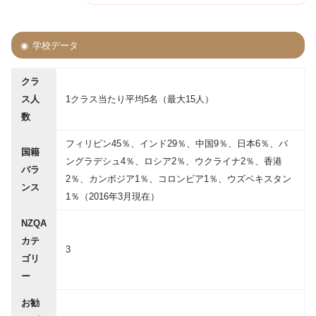
学校データ
クラ
ス人
1クラス当たり平均5名（最大15人）
数
フィリピン45％、インド29％、中国9％、日本6％、バ
国籍
ングラデシュ4％、ロシア2％、ウクライナ2％、香港
バラ
2％、カンボジア1％、コロンビア1％、ウズベキスタン
ンス
1％（2016年3月現在）
NZQA
カテ
3
ゴリ
ー
お勧