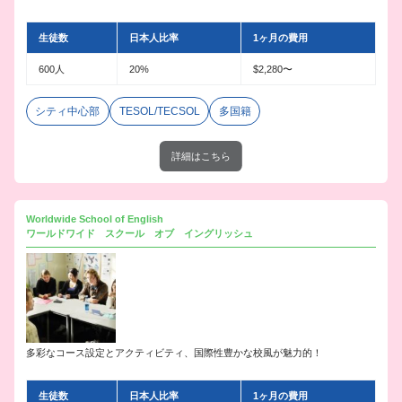
生徒数
日本人比率
1ヶ月の費用
600人
20%
$2,280〜
シティ中心部
TESOL/TECSOL
多国籍
詳細はこちら
Worldwide School of English
ワールドワイド スクール オブ イングリッシュ
多彩なコース設定とアクティビティ、国際性豊かな校風が魅力的！
生徒数
日本人比率
1ヶ月の費用