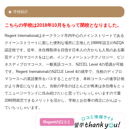
学校紹介
こちらの学校は2018年10月をもって閉校となりました。
Regent Internationalはオークランド市内中心のメインストリートである
クイーンストリートに面した便利な場所に立地した1999年設立のNZQA
認定校です。近年、永住権取得を目指す日本人の方からも人気のある園
芸ディプロマコースをはじめ、インフォメーションテクノロジー、ビジ
ネスディプロマコース、一般英語コース、NZCEL Level 4の受講が可能
です。Regent InernationalのNZCLE Level 4の就学で、当校のディプロ
マコースへの英語要件をパスすることができ、本科コースへの進学計画
がより身近になりました。当校の学生のほとんどが将来は永住権をとっ
てニュージーランドに住み続けたいと思っていらっしゃいますので週
20時間就労できるメリットを活かし、学校とお仕事の両立にがんばっ
ていらっしゃいます。
Regentの口コミ