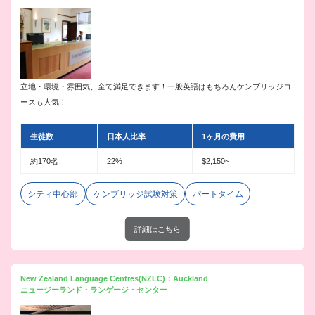
立地・環境・雰囲気、全て満足できます！一般英語はもちろんケンブリッジコ
ースも人気！
生徒数
日本人比率
1ヶ月の費用
約170名
22%
$2,150~
シティ中心部
ケンブリッジ試験対策
パートタイム
詳細はこちら
New Zealand Language Centres(NZLC)：Auckland
ニュージーランド・ランゲージ・センター