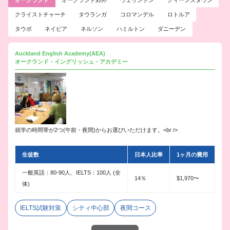
クライストチャーチ
タウランガ
コロマンデル
ロトルア
タウポ
ネイピア
ネルソン
ハミルトン
ダニーデン
Auckland English Academy(AEA)
オークランド・イングリッシュ・アカデミー
就学の時間帯が2つ(午前・夜間)からお選びいただけます。<br />
生徒数
日本人比率
1ヶ月の費用
一般英語：80-90人、IELTS：100人 (全
14％
$1,970〜
体)
IELTS試験対策
シティ中心部
夜間コース