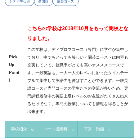
シティ中心部
多国籍
園芸コース
こちらの学校は2018年10月をもって閉校とな
りました。
この学校は、ディプロマコース（専門）に学生が集中し
Pick
ており、中でもとっても珍しい＜園芸コース＞は内容も
Up
充実していて、就職率がとても高いオススメコースで
Point
す。一般英語も、一人一人のレベルに沿ったタイムテー
!
ブルで集中して英語力を伸ばすことができます。一般英
語コースと専門コースの学生たちの交流が多いため、専
門課程履修中の英語上級レベルのお友達がたくさん出来
るだけでなく、専門の授業についても情報を得ることが
出来ます。
学校紹介
コース授業料
写真・動画