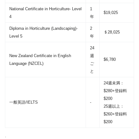
National Certificate in Horticulture- Level
1
$19,025
4
年
Diploma in Horticulture (Landscaping)-
2
＄28,025
Level 5
年
24
New Zealand Certificate in English
週
$6,780
Language (NZCEL)
ご
と
24週未満：
$280+登録料
$200
一般英語/IELTS
-
25週以上：
$260+登録料
$200
.