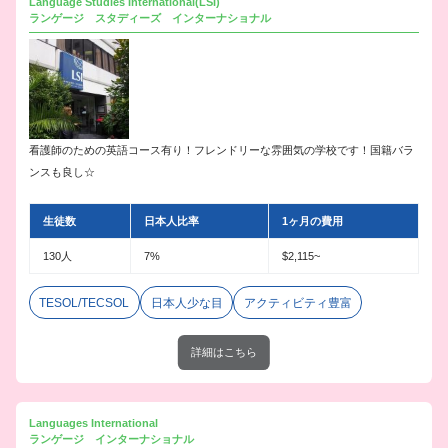
Language Studies International(LSI)
ランゲージ スタディーズ インターナショナル
看護師のための英語コース有り！フレンドリーな雰囲気の学校です！国籍バラ
ンスも良し☆
生徒数
日本人比率
1ヶ月の費用
130人
7%
$2,115~
TESOL/TECSOL
日本人少な目
アクティビティ豊富
詳細はこちら
Languages International
ランゲージ インターナショナル