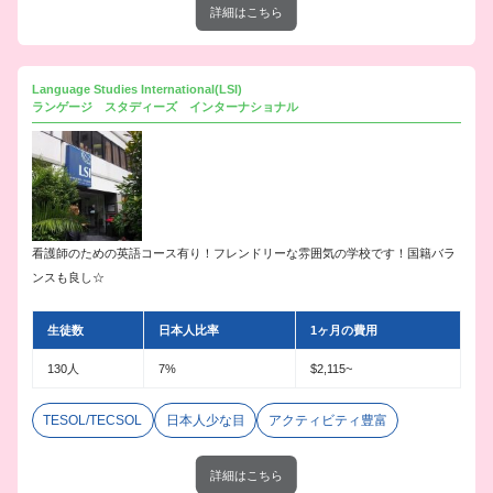
詳細はこちら
Language Studies International(LSI)
ランゲージ スタディーズ インターナショナル
看護師のための英語コース有り！フレンドリーな雰囲気の学校です！国籍バラ
ンスも良し☆
生徒数
日本人比率
1ヶ月の費用
130人
7%
$2,115~
TESOL/TECSOL
日本人少な目
アクティビティ豊富
詳細はこちら