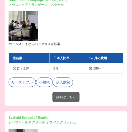
North Shore Language School (NSLS)
ノースショア・ランゲージ・スクール
ホームステイからのアクセスが抜群！
生徒数
日本人比率
1ヶ月の費用
60名（全体）
5％
$1,590~
リーズナブル
小規模
少人数制
詳細はこちら
Seafield School of English
シーフィールド スクール オブ イングリッシュ