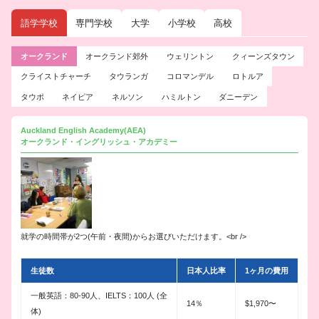
語学学校
専門学校
大学
小学校
高校
オークランド
オークランド郊外
ウェリントン
クィーンズタウン
クライストチャーチ
タウランガ
コロマンデル
ロトルア
タウポ
ネイピア
ネルソン
ハミルトン
ダニーデン
Auckland English Academy(AEA)
オークランド・イングリッシュ・アカデミー
就学の時間帯が2つ(午前・夜間)からお選びいただけます。<br />
生徒数
日本人比率
1ヶ月の費用
一般英語：80-90人、IELTS：100人 (全
14％
$1,970〜
体)