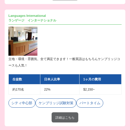
Languages International
ランゲージ インターナショナル
立地・環境・雰囲気、全て満足できます！一般英語はもちろんケンブリッジコ
ースも人気！
生徒数
日本人比率
1ヶ月の費用
約170名
22%
$2,150~
シティ中心部
ケンブリッジ試験対策
パートタイム
詳細はこちら