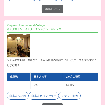
詳細はこちら
Kingston International College
キングストン・インターナショナル・カレッジ
シティの中心部！豊富なコースから自分の英語力に合ったコースを選択するこ
とが可能！
生徒数
日本人比率
1ヶ月の費用
2%
$1,486~
日本人少な目
日本人カウンセラー
シティ中心部