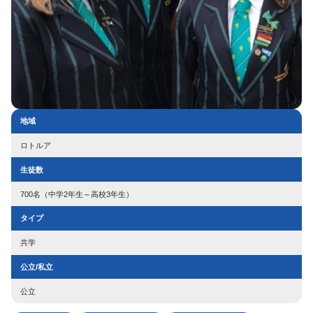
地域
ロトルア
生徒数
700名（中学2年生～高校3年生）
タイプ
共学
公立/私立
公立