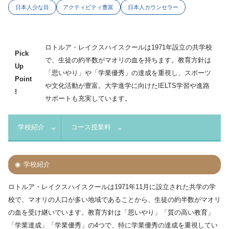
日本人少な目
アクティビティ豊富
日本人カウンセラー
ロトルア・レイクスハイスクールは1971年設立の共学校
Pick
で、生徒の約半数がマオリの血を持ちます。教育方針は
Up
「思いやり」や「学業優秀」の達成を重視し、スポーツ
Point
や文化活動が豊富。大学進学に向けたIELTS学習や進路
!
サポートも充実しています。
学校紹介
コース授業料
学校紹介
ロトルア・レイクスハイスクールは1971年11月に設立された共学の学
校で、マオリの人口が多い地域であることから、生徒の約半数がマオリ
の血を受け継いでいます。教育方針は「思いやり」「質の高い教育」
「学業達成」「学業優秀」の4つで、特に学業優秀の達成を重視してい