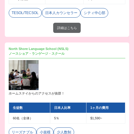
TESOL/TECSOL
日本人カウンセラー
シティ中心部
詳細はこちら
North Shore Language School (NSLS)
ノースショア・ランゲージ・スクール
ホームステイからのアクセスが抜群！
生徒数
日本人比率
1ヶ月の費用
60名（全体）
5％
$1,590~
リーズナブル
小規模
少人数制