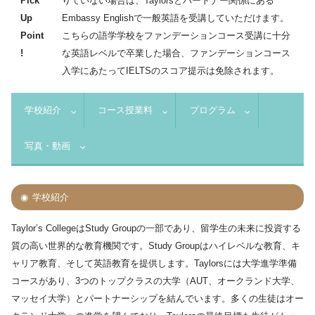
Pick
りていない場合は、Taylorsとパートナー関係にある
Up
Embassy Englishで一般英語を受講していただけます。
Point
こちらの語学学校をファンデーションコース受講に十分
!
な英語レベルで卒業した場合、ファンデーションコース
入学にあたってIELTSのスコア提示は免除されます。
学校紹介
コース授業料
プログラム
写真・動画
学校紹介
Taylor’s CollegeはStudy Groupの一部であり、留学生の未来に投資する
質の高い世界的な教育機関です。Study Groupはハイレベルな教育、キ
ャリア教育、そして英語教育を提供します。Taylorsには大学進学準備
コースがあり、3つのトップクラスの大学（AUT、オークランド大学、
マッセイ大学）とパートナーシップを結んでいます。多くの生徒はオー