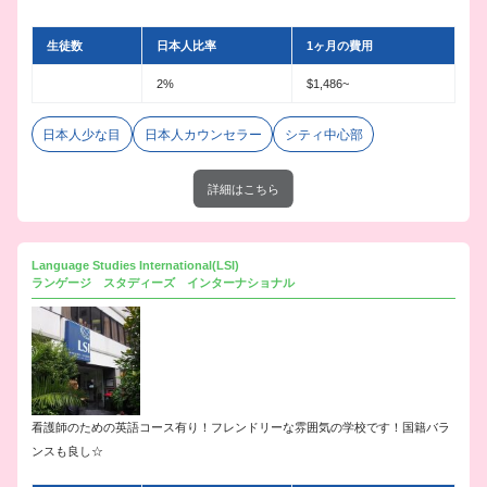
生徒数
日本人比率
1ヶ月の費用
2%
$1,486~
日本人少な目
日本人カウンセラー
シティ中心部
詳細はこちら
Language Studies International(LSI)
ランゲージ スタディーズ インターナショナル
看護師のための英語コース有り！フレンドリーな雰囲気の学校です！国籍バラ
ンスも良し☆