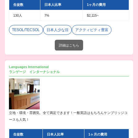
生徒数
日本人比率
1ヶ月の費用
130人
7%
$2,115~
TESOL/TECSOL
日本人少な目
アクティビティ豊富
詳細はこちら
Languages International
ランゲージ インターナショナル
立地・環境・雰囲気、全て満足できます！一般英語はもちろんケンブリッジコ
ースも人気！
生徒数
日本人比率
1ヶ月の費用