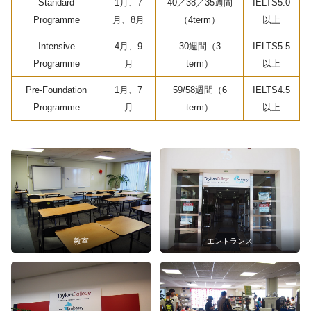
Standard
1月、7
40／38／35週間
IELTS5.0
Programme
月、8月
（4term）
以上
Intensive
4月、9
30週間（3
IELTS5.5
Programme
月
term）
以上
Pre-Foundation
1月、7
59/58週間（6
IELTS4.5
Programme
月
term）
以上
教室
エントランス