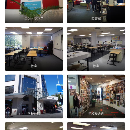
エントランス
図書室
教室
教室
学校外観
学校校舎内