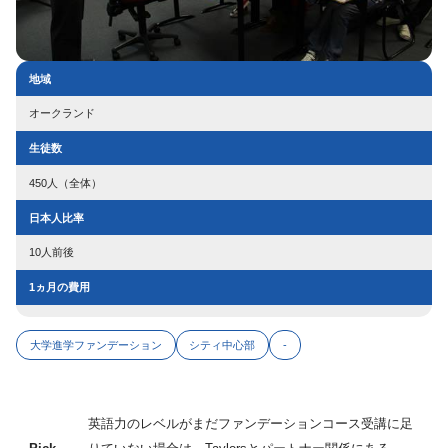
地域
オークランド
生徒数
450人（全体）
日本人比率
10人前後
1ヵ月の費用
大学進学ファンデーション
シティ中心部
-
英語力のレベルがまだファンデーションコース受講に足