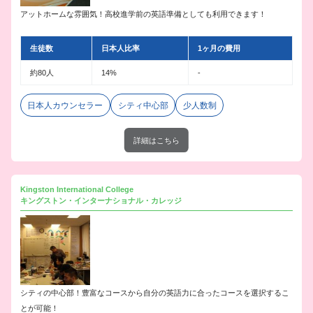
アットホームな雰囲気！高校進学前の英語準備としても利用できます！
生徒数
日本人比率
1ヶ月の費用
約80人
14%
-
日本人カウンセラー
シティ中心部
少人数制
詳細はこちら
Kingston International College
キングストン・インターナショナル・カレッジ
シティの中心部！豊富なコースから自分の英語力に合ったコースを選択するこ
とが可能！