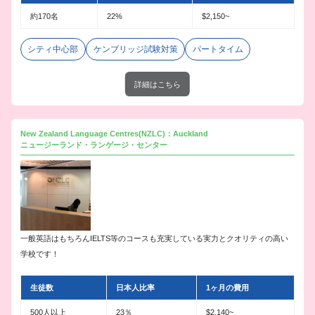
約170名
22%
$2,150~
シティ中心部
ケンブリッジ試験対策
パートタイム
詳細はこちら
New Zealand Language Centres(NZLC)：Auckland
ニュージーランド・ランゲージ・センター
一般英語はもちろんIELTS等のコースも充実している実力とクオリティの高い
学校です！
生徒数
日本人比率
1ヶ月の費用
500人以上
23％
$2,140~