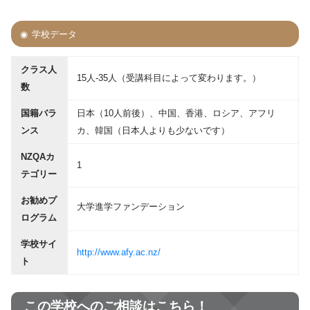
学校データ
クラス人
15人-35人（受講科目によって変わります。）
数
国籍バラ
日本（10人前後）、中国、香港、ロシア、アフリ
ンス
カ、韓国（日本人よりも少ないです）
NZQAカ
1
テゴリー
お勧めプ
大学進学ファンデーション
ログラム
学校サイ
http://www.afy.ac.nz/
ト
この学校へのご相談はこちら！