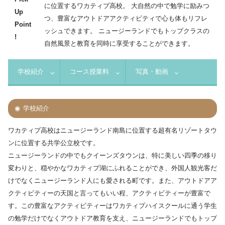
に位置するワカティプ高校。 大自然の中で勉学に励みつ
Up
つ、豊富なアウトドアアクティビティで心も体もリフレ
Point
ッシュできます。 ニュージーランドでもトップクラスの
!
自然風景と教育を同時に享受することができます。
学校紹介
コース授業料
写真・動画
学校紹介
ワカティプ高校はニュージーランド南島に位置する超有名リゾートタウ
ンに位置する共学公立校です。
ニュージーランドの中でもクイーンズタウンは、特に美しい四季の移り
変わりと、穏やかなワカティプ湖にふれることができ、外国人観光客だ
けでなくニュージーランド人にも愛される町です。また、アウトドアア
クティビティーの天国と言ってもいい程、アクティビティーが豊富で
す。この豊富なアクティビティーはワカティプハイスクールに通う学生
の勉学だけでなくアウトドア教育を支え、ニュージーランドでもトップ