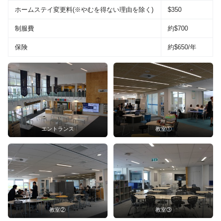
ホームステイ変更料(※やむを得ない理由を除く)
$350
制服費
約$700
保険
約$650/年
エントランス
教室①
教室②
教室③