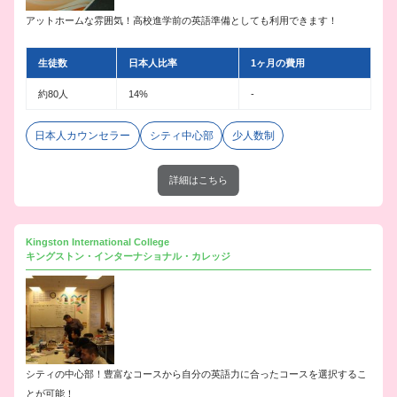
アットホームな雰囲気！高校進学前の英語準備としても利用できます！
生徒数
日本人比率
1ヶ月の費用
約80人
14%
-
日本人カウンセラー
シティ中心部
少人数制
詳細はこちら
Kingston International College
キングストン・インターナショナル・カレッジ
シティの中心部！豊富なコースから自分の英語力に合ったコースを選択するこ
とが可能！