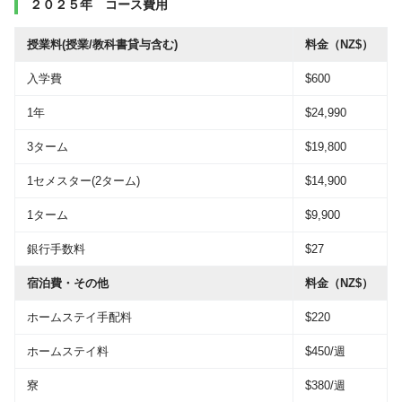
２０２５年 コース費用
授業料(授業/教科書貸与含む)
料金（NZ$）
入学費
$600
1年
$24,990
3ターム
$19,800
1セメスター(2ターム)
$14,900
1ターム
$9,900
銀行手数料
$27
宿泊費・その他
料金（NZ$）
ホームステイ手配料
$220
ホームステイ料
$450/週
寮
$380/週