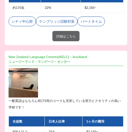
約170名
22%
$2,150~
シティ中心部
ケンブリッジ試験対策
パートタイム
詳細はこちら
New Zealand Language Centres(NZLC)：Auckland
ニュージーランド・ランゲージ・センター
一般英語はもちろんIELTS等のコースも充実している実力とクオリティの高い
学校です！
生徒数
日本人比率
1ヶ月の費用
500人以上
23％
$2,140~