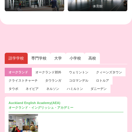
校舎
体育館
語学学校
専門学校
大学
小学校
高校
オークランド
オークランド郊外
ウェリントン
クィーンズタウン
クライストチャーチ
タウランガ
コロマンデル
ロトルア
タウポ
ネイピア
ネルソン
ハミルトン
ダニーデン
Auckland English Academy(AEA)
オークランド・イングリッシュ・アカデミー