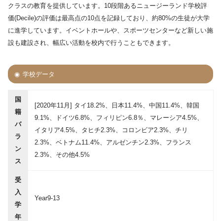
クラスの教育を提供しています。10段階あるニュージーランド学校評
価(Decile)の評価は最高点の10点を記録しており、約80%の生徒が大学
に進学しています。イベントホールや、スポーツセンターなど新しい施
設も建設され、幅広い活動を校内で行うこともできます。
学校データ
国
[2020年11月] タイ18.2%、日本11.4%、中国11.4%、韓国
籍
9.1%、ドイツ6.8%、フィリピン6.8％、マレーシア4.5%、
バ
イタリア4.5%、タヒチ2.3%、コロンビア2.3%、チリ
ラ
2.3%、ベトナム11.4%、アルゼンチン2.3%、フランス
ン
2.3%、その他4.5%
ス
受
入
Year9-13
学
年