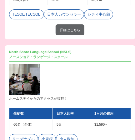
TESOL/TECSOL
日本人カウンセラー
シティ中心部
詳細はこちら
North Shore Language School (NSLS)
ノースショア・ランゲージ・スクール
ホームステイからのアクセスが抜群！
生徒数
日本人比率
1ヶ月の費用
60名（全体）
5％
$1,590~
リーズナブル
小規模
少人数制