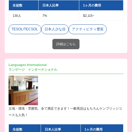
生徒数
日本人比率
1ヶ月の費用
130人
7%
$2,115~
TESOL/TECSOL
日本人少な目
アクティビティ豊富
詳細はこちら
Languages International
ランゲージ インターナショナル
立地・環境・雰囲気、全て満足できます！一般英語はもちろんケンブリッジコ
ースも人気！
生徒数
日本人比率
1ヶ月の費用