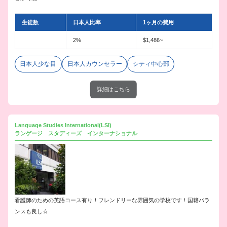
生徒数
日本人比率
1ヶ月の費用
2%
$1,486~
日本人少な目
日本人カウンセラー
シティ中心部
詳細はこちら
Language Studies International(LSI)
ランゲージ スタディーズ インターナショナル
看護師のための英語コース有り！フレンドリーな雰囲気の学校です！国籍バラ
ンスも良し☆