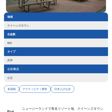
地域
クイーンズタウン
生徒数
950
タイプ
共学
公立/私立
公立
多国籍
アクティビティ豊富
日本人少な目
ニュージーランドで有名リゾート地、クイーンズタウン
Pick