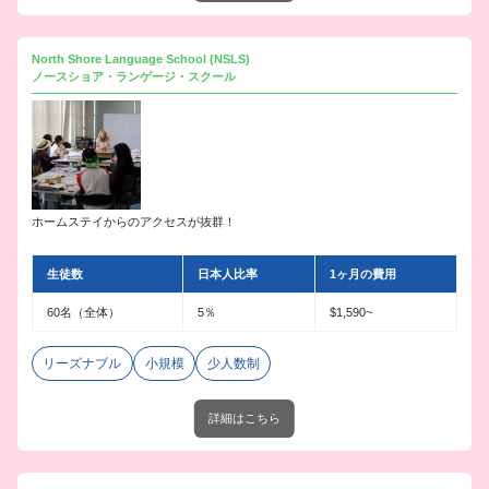
North Shore Language School (NSLS)
ノースショア・ランゲージ・スクール
ホームステイからのアクセスが抜群！
生徒数
日本人比率
1ヶ月の費用
60名（全体）
5％
$1,590~
リーズナブル
小規模
少人数制
詳細はこちら