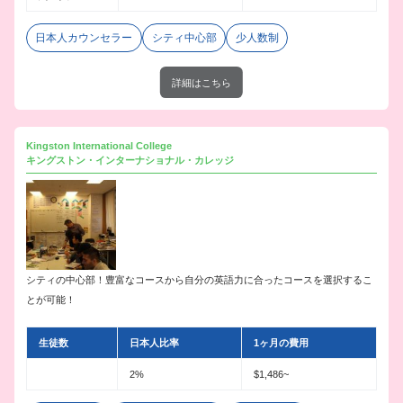
日本人カウンセラー
シティ中心部
少人数制
詳細はこちら
Kingston International College
キングストン・インターナショナル・カレッジ
シティの中心部！豊富なコースから自分の英語力に合ったコースを選択するこ
とが可能！
生徒数
日本人比率
1ヶ月の費用
2%
$1,486~