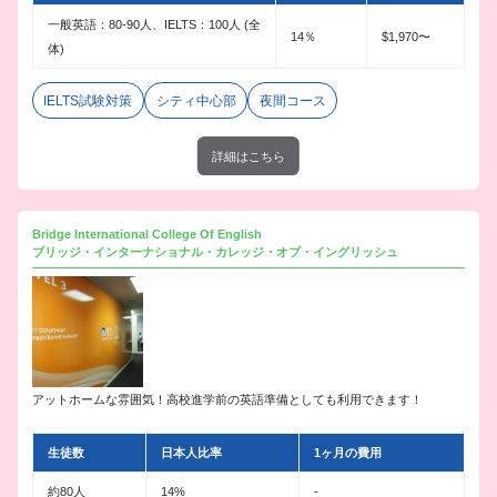
一般英語：80-90人、IELTS：100人 (全
14％
$1,970〜
体)
IELTS試験対策
シティ中心部
夜間コース
詳細はこちら
Bridge International College Of English
ブリッジ・インターナショナル・カレッジ・オブ・イングリッシュ
アットホームな雰囲気！高校進学前の英語準備としても利用できます！
生徒数
日本人比率
1ヶ月の費用
約80人
14%
-