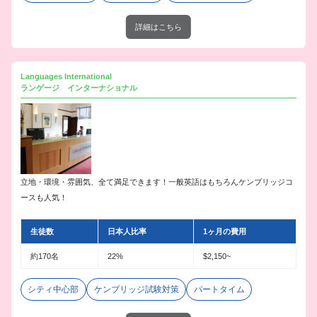
詳細はこちら
Languages International
ランゲージ インターナショナル
立地・環境・雰囲気、全て満足できます！一般英語はもちろんケンブリッジコ
ースも人気！
生徒数
日本人比率
1ヶ月の費用
約170名
22%
$2,150~
シティ中心部
ケンブリッジ試験対策
パートタイム