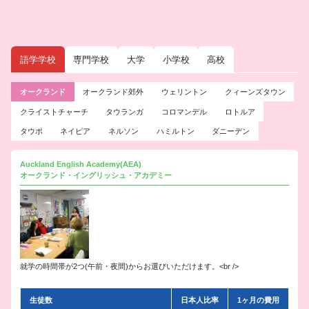
語学学校
専門学校
大学
小学校
高校
オークランド
オークランド郊外
ウェリントン
クィーンズタウン
クライストチャーチ
タウランガ
コロマンデル
ロトルア
タウポ
ネイピア
ネルソン
ハミルトン
ダニーデン
Auckland English Academy(AEA)
オークランド・イングリッシュ・アカデミー
就学の時間帯が2つ(午前・夜間)からお選びいただけます。<br />
生徒数
日本人比率
1ヶ月の費用