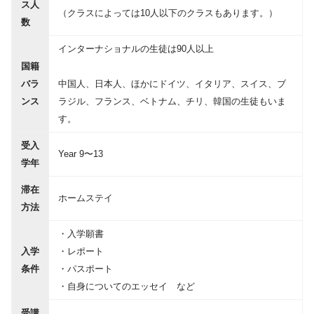
ス人
（クラスによっては10人以下のクラスもあります。）
数
インターナショナルの生徒は90人以上
国籍
バラ
中国人、日本人、ほかにドイツ、イタリア、スイス、ブ
ンス
ラジル、フランス、ベトナム、チリ、韓国の生徒もいま
す。
受入
Year 9〜13
学年
滞在
ホームステイ
方法
・入学願書
入学
・レポート
条件
・パスポート
・自身についてのエッセイ など
受講