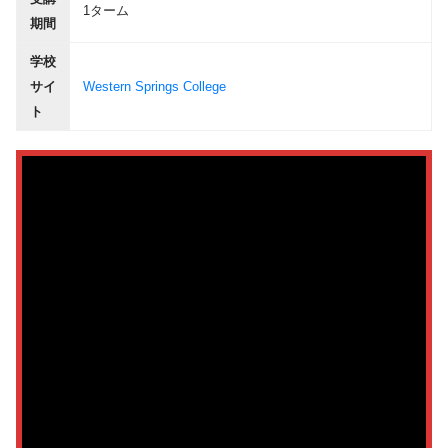
1ターム
期間
学校
サイ
Western Springs College
ト