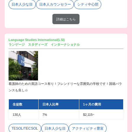
日本人少な目
日本人カウンセラー
シティ中心部
詳細はこちら
Language Studies International(LSI)
ランゲージ スタディーズ インターナショナル
看護師のための英語コース有り！フレンドリーな雰囲気の学校です！国籍バラ
ンスも良し☆
生徒数
日本人比率
1ヶ月の費用
130人
7%
$2,115~
TESOL/TECSOL
日本人少な目
アクティビティ豊富