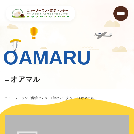
OAMARU
オ
ア
マ
ル
ニュージーランド留学センター
>
学校データベース
>
オアマル