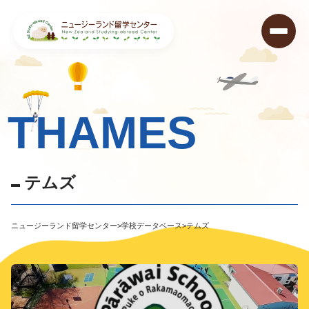
THAMES
テ
ム
ズ
ニュージーランド留学センター
>
学校データベース
>
テムズ