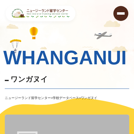
WHANGANUI
ワ
ン
ガ
ヌ
イ
ニュージーランド留学センター
>
学校データベース
>
ワンガヌイ