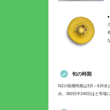
旬の時期
NZの収穫時期は3月～6月
め、360日中240日ほど市