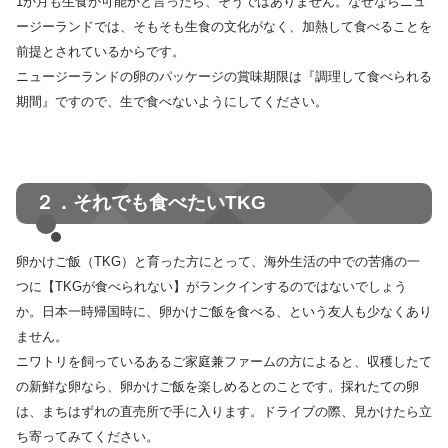
1か月も生食が可能かと言ったら、そうではありません。なぜならニュ
ージーランドでは、そもそも生食の文化がなく、加熱して食べることを
前提とされているからです。
ニュージーランドの卵のパッケージの賞味期限は『調理して食べられる
期間』ですので、生で食べないようにしてください。
２．それでも食べたいTKG
卵かけご飯（TKG）と育った方にとって、海外生活の中での苦痛の一
つに【TKGが食べられない】がランクインするのではないでしょう
か。日本一時帰国時に、卵かけご飯を食べる、という友人も少なくあり
ません。
ニワトリを飼っているあるご家庭兼ファームの方によると、収穫したて
の新鮮な卵なら、卵かけご飯を楽しめるとのことです。採れたての卵
は、まちはずれの直売所で手に入ります。ドライブの際、見かけたら立
ち寄ってみてください。