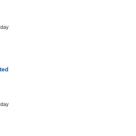
iday
ted
iday