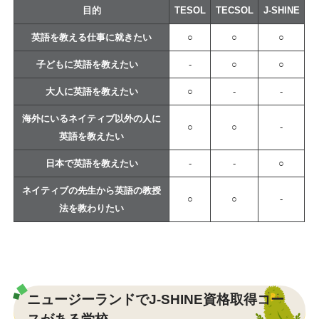
目的
TESOL
TECSOL
J-SHINE
英語を教える仕事に就きたい
○
○
○
子どもに英語を教えたい
‐
○
○
大人に英語を教えたい
○
‐
‐
海外にいるネイティブ以外の人に
○
○
‐
英語を教えたい
日本で英語を教えたい
‐
‐
○
ネイティブの先生から英語の教授
○
○
‐
法を教わりたい
ニュージーランドでJ-SHINE資格取得コー