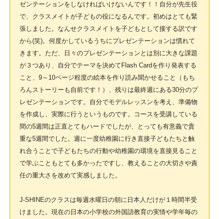
ゼンテーションをしなければいけないんです！！自分が先生役
で、クラスメイトが子どもの役になるんです。初めはとても緊
張しました。なんせクラスメイトを子どもとして接する訳です
から(笑)。何度かしているうちにプレゼンテーションは慣れて
きます。ただ、日々のプレゼンテーションとは別に大きな課題
が３つあり、自分でテーマを決めてFlash Cardを作り発表する
こと、9～10ページ程度の絵本を作り読み聞かせること（もち
ろんストーリーも自前です！）、残りは最終週にある30分のプ
レゼンテーションです。自分でモデルレッスンを考え、準備物
を作成し、実際に行うというものです。コースを受講している
間の5週間は正直とてもハードでしたが、とっても有意義で貴
重な5週間でした。週に一度幼稚園に行き直接子どもたちと触
れ合うことで子どもたちの行動や幼稚園の環境を直接見ること
で学ぶこともとても多かったですし、教えることの大切さや責
任の重大さを改めて実感しました。
J-SHINEのクラスは毎週水曜日の朝に日本人だけが１時間半受
けました。現在の日本の小学校の外国語教育の実情や学年毎の