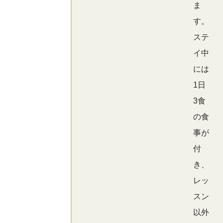
ま
す。
ステ
イ中
には
1日
3食
の食
事が
付
き、
レッ
スン
以外