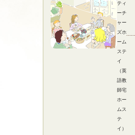
ティ
ーチ
ャー
ズホ
ーム
ステ
イ
（英
語教
師宅
ホー
ムス
テ
イ）