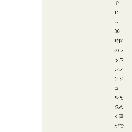
で
15
～
30
時間
のレ
ッス
ンス
ケジ
ュー
ルを
決め
る事
がで