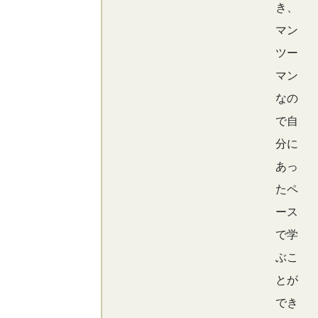
き、
マン
ツー
マン
なの
で自
分に
あっ
たペ
ース
で学
ぶこ
とが
でき