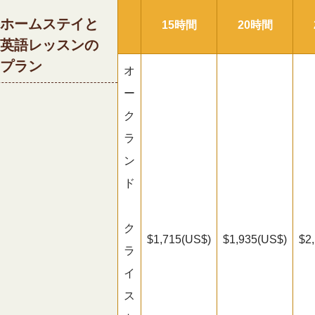
ホームステイと
15時間
20時間
英語レッスンの
プラン
オ
ー
ク
ラ
ン
ド
ク
$1,715(US$)
$1,935(US$)
$2
ラ
イ
ス